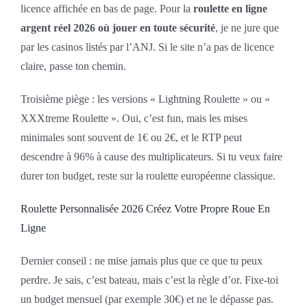
licence affichée en bas de page. Pour la
roulette en ligne
argent réel 2026 où jouer en toute sécurité
, je ne jure que
par les casinos listés par l’ANJ. Si le site n’a pas de licence
claire, passe ton chemin.
Troisième piège : les versions « Lightning Roulette » ou «
XXXtreme Roulette ». Oui, c’est fun, mais les mises
minimales sont souvent de 1€ ou 2€, et le RTP peut
descendre à 96% à cause des multiplicateurs. Si tu veux faire
durer ton budget, reste sur la roulette européenne classique.
Roulette Personnalisée 2026 Créez Votre Propre Roue En
Ligne
Dernier conseil : ne mise jamais plus que ce que tu peux
perdre. Je sais, c’est bateau, mais c’est la règle d’or. Fixe-toi
un budget mensuel (par exemple 30€) et ne le dépasse pas.