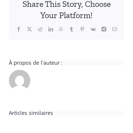
Share This Story, Choose
Réel
2026
Your Platform!
Où
Jouer
Facebook
X
Reddit
LinkedIn
WhatsApp
Tumblr
Pinterest
Vk
Xing
Email
En
Toute
Sécurité
À propos de l'auteur :
Site
Machine
De
À
Casino
Articles similaires
Sous
En
Argent