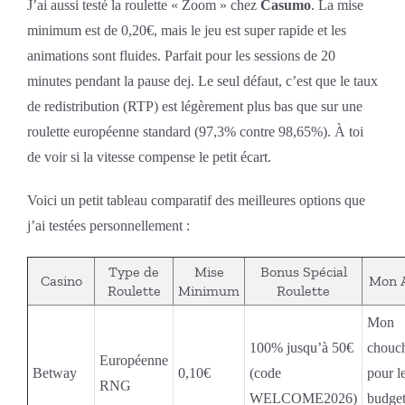
J’ai aussi testé la roulette « Zoom » chez
Casumo
. La mise
minimum est de 0,20€, mais le jeu est super rapide et les
animations sont fluides. Parfait pour les sessions de 20
minutes pendant la pause dej. Le seul défaut, c’est que le taux
de redistribution (RTP) est légèrement plus bas que sur une
roulette européenne standard (97,3% contre 98,65%). À toi
de voir si la vitesse compense le petit écart.
Voici un petit tableau comparatif des meilleures options que
j’ai testées personnellement :
Type de
Mise
Bonus Spécial
Casino
Mon A
Roulette
Minimum
Roulette
Mon
100% jusqu’à 50€
chouc
Européenne
Betway
0,10€
(code
pour l
RNG
WELCOME2026)
budge