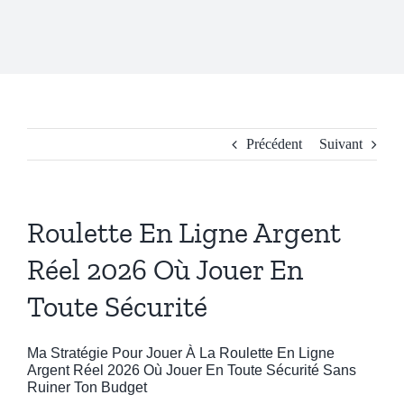
Le Club
Nos Installations
Drones
Précédent
Suivant
Galerie
Roulette En Ligne Argent
Contact
Réel 2026 Où Jouer En
Toute Sécurité
Ma Stratégie Pour Jouer À La Roulette En Ligne
Argent Réel 2026 Où Jouer En Toute Sécurité Sans
Ruiner Ton Budget