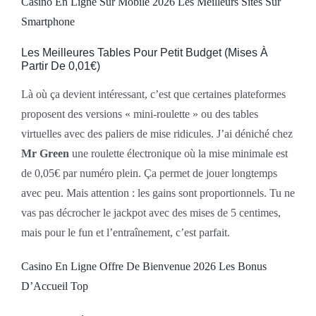
Casino En Ligne Sur Mobile 2026 Les Meilleurs Sites Sur
Smartphone
Les Meilleures Tables Pour Petit Budget (Mises À
Partir De 0,01€)
Là où ça devient intéressant, c’est que certaines plateformes
proposent des versions « mini-roulette » ou des tables
virtuelles avec des paliers de mise ridicules. J’ai déniché chez
Mr Green
une roulette électronique où la mise minimale est
de 0,05€ par numéro plein. Ça permet de jouer longtemps
avec peu. Mais attention : les gains sont proportionnels. Tu ne
vas pas décrocher le jackpot avec des mises de 5 centimes,
mais pour le fun et l’entraînement, c’est parfait.
Casino En Ligne Offre De Bienvenue 2026 Les Bonus
D’Accueil Top