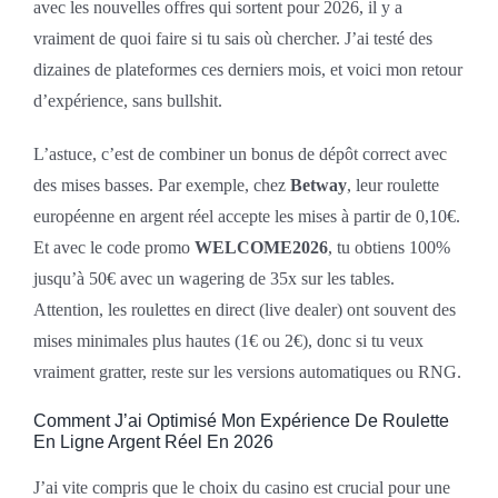
avec les nouvelles offres qui sortent pour 2026, il y a
vraiment de quoi faire si tu sais où chercher. J’ai testé des
dizaines de plateformes ces derniers mois, et voici mon retour
d’expérience, sans bullshit.
L’astuce, c’est de combiner un bonus de dépôt correct avec
des mises basses. Par exemple, chez
Betway
, leur roulette
européenne en argent réel accepte les mises à partir de 0,10€.
Et avec le code promo
WELCOME2026
, tu obtiens 100%
jusqu’à 50€ avec un wagering de 35x sur les tables.
Attention, les roulettes en direct (live dealer) ont souvent des
mises minimales plus hautes (1€ ou 2€), donc si tu veux
vraiment gratter, reste sur les versions automatiques ou RNG.
Comment J’ai Optimisé Mon Expérience De Roulette
En Ligne Argent Réel En 2026
J’ai vite compris que le choix du casino est crucial pour une