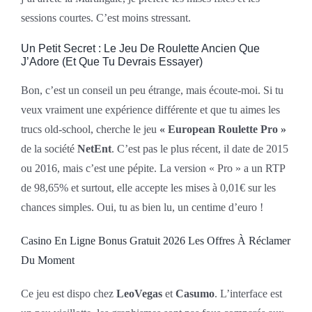
sessions courtes. C’est moins stressant.
Un Petit Secret : Le Jeu De Roulette Ancien Que
J’Adore (Et Que Tu Devrais Essayer)
Bon, c’est un conseil un peu étrange, mais écoute-moi. Si tu
veux vraiment une expérience différente et que tu aimes les
trucs old-school, cherche le jeu
« European Roulette Pro »
de la société
NetEnt
. C’est pas le plus récent, il date de 2015
ou 2016, mais c’est une pépite. La version « Pro » a un RTP
de 98,65% et surtout, elle accepte les mises à 0,01€ sur les
chances simples. Oui, tu as bien lu, un centime d’euro !
Casino En Ligne Bonus Gratuit 2026 Les Offres À Réclamer
Du Moment
Ce jeu est dispo chez
LeoVegas
et
Casumo
. L’interface est