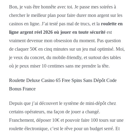
Bon, je vais être honnête avec toi. Je passe mes soirées à
chercher le meilleur plan pour faire durer mon argent sur les
casinos en ligne. J’ai testé pas mal de trucs, et la
roulette en
ligne argent réel 2026 où jouer en toute sécurité
est
vraiment devenue mon obsession du moment. Pas question
de claquer 50€ en cinq minutes sur un jeu mal optimisé. Moi,
je veux du concret, du mobile-friendly, et surtout des tables
où je peux miser 10 centimes sans me prendre la tête.
Roulette Deluxe Casino 65 Free Spins Sans Dépôt Code
Bonus France
Depuis que j’ai découvert le système de mini-dépôt chez
certains opérateurs, ma façon de jouer a changé.
Franchement, déposer 10€ et pouvoir faire 100 tours sur une
roulette électronique, c’est le rêve pour un budget serré. Et