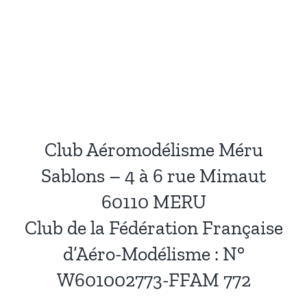
2026
Les
Le
Jeux
Classement
Qui
Des
Rapporte
Plateformes
Vraiment
Sûres
Club Aéromodélisme Méru
Sablons – 4 à 6 rue Mimaut
60110 MERU
Club de la Fédération Française
d’Aéro-Modélisme : N°
W601002773-FFAM 772