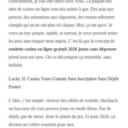
Franchement, je vais être direct avec vous. La plupart des
sites de casino en ligne sont des usines à gaz. Des pop-ups
partout, des animations qui clignotent, des menus tellement
chargés qu’on ne sait plus où cliquer. Moi, ça me gave. Je
veux un truc propre, rapide, et surtout, je veux pouvoir tester
les jeux sans risquer mon argent. C’est là que le concept de
roulette casino en ligne gratuit 2026 jouez sans dépenser
prend tout son sens. On va décortiquer ça ensemble, sans
bullshit.
Lucky 31 Casino Tours Gratuits Sans Inscription Sans Dépôt
France
L’idée, c’est simple : trouver des tables de roulette, blackjack
ou baccarat où vous pouvez jouer en mode démo. Pas de
dépôt, pas de stress. Juste le plaisir du jeu. Et pour 2026, ça
devient un critère essentiel pour moi.