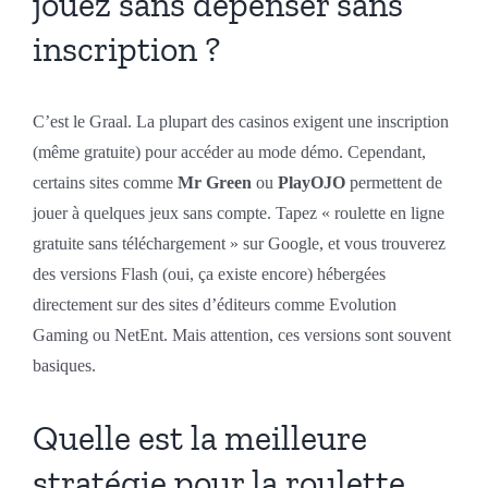
jouez sans dépenser sans
inscription ?
C’est le Graal. La plupart des casinos exigent une inscription
(même gratuite) pour accéder au mode démo. Cependant,
certains sites comme
Mr Green
ou
PlayOJO
permettent de
jouer à quelques jeux sans compte. Tapez « roulette en ligne
gratuite sans téléchargement » sur Google, et vous trouverez
des versions Flash (oui, ça existe encore) hébergées
directement sur des sites d’éditeurs comme Evolution
Gaming ou NetEnt. Mais attention, ces versions sont souvent
basiques.
Quelle est la meilleure
stratégie pour la roulette