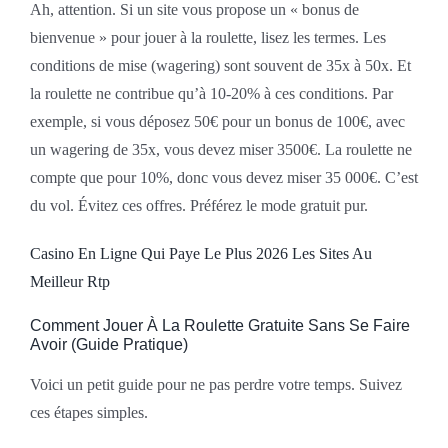
Ah, attention. Si un site vous propose un « bonus de
bienvenue » pour jouer à la roulette, lisez les termes. Les
conditions de mise (wagering) sont souvent de 35x à 50x. Et
la roulette ne contribue qu’à 10-20% à ces conditions. Par
exemple, si vous déposez 50€ pour un bonus de 100€, avec
un wagering de 35x, vous devez miser 3500€. La roulette ne
compte que pour 10%, donc vous devez miser 35 000€. C’est
du vol. Évitez ces offres. Préférez le mode gratuit pur.
Casino En Ligne Qui Paye Le Plus 2026 Les Sites Au
Meilleur Rtp
Comment Jouer À La Roulette Gratuite Sans Se Faire
Avoir (Guide Pratique)
Voici un petit guide pour ne pas perdre votre temps. Suivez
ces étapes simples.