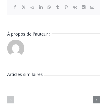
Sans
Facebook
X
Reddit
LinkedIn
WhatsApp
Tumblr
Pinterest
Vk
Xing
Email
Dépenser
À propos de l'auteur :
Site
Machine
De
À
Casino
Articles similaires
Sous
En
Argent
Ligne
Réel
Fiable
2026