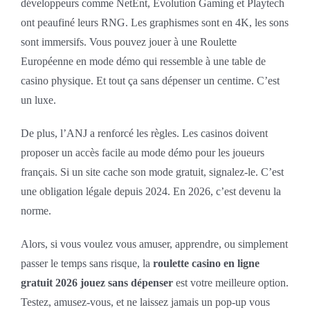
développeurs comme NetEnt, Evolution Gaming et Playtech
ont peaufiné leurs RNG. Les graphismes sont en 4K, les sons
sont immersifs. Vous pouvez jouer à une Roulette
Européenne en mode démo qui ressemble à une table de
casino physique. Et tout ça sans dépenser un centime. C’est
un luxe.
De plus, l’ANJ a renforcé les règles. Les casinos doivent
proposer un accès facile au mode démo pour les joueurs
français. Si un site cache son mode gratuit, signalez-le. C’est
une obligation légale depuis 2024. En 2026, c’est devenu la
norme.
Alors, si vous voulez vous amuser, apprendre, ou simplement
passer le temps sans risque, la
roulette casino en ligne
gratuit 2026 jouez sans dépenser
est votre meilleure option.
Testez, amusez-vous, et ne laissez jamais un pop-up vous