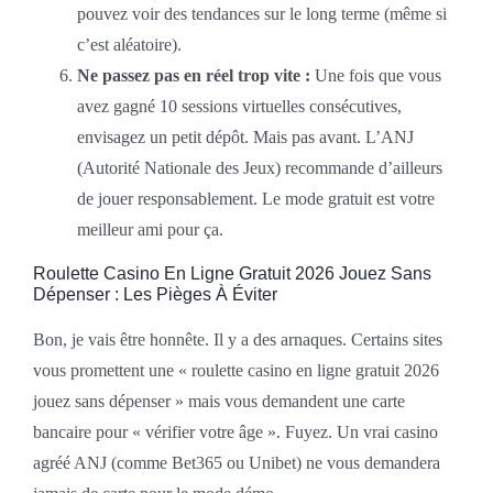
pouvez voir des tendances sur le long terme (même si
c’est aléatoire).
Ne passez pas en réel trop vite :
Une fois que vous
avez gagné 10 sessions virtuelles consécutives,
envisagez un petit dépôt. Mais pas avant. L’ANJ
(Autorité Nationale des Jeux) recommande d’ailleurs
de jouer responsablement. Le mode gratuit est votre
meilleur ami pour ça.
Roulette Casino En Ligne Gratuit 2026 Jouez Sans
Dépenser : Les Pièges À Éviter
Bon, je vais être honnête. Il y a des arnaques. Certains sites
vous promettent une « roulette casino en ligne gratuit 2026
jouez sans dépenser » mais vous demandent une carte
bancaire pour « vérifier votre âge ». Fuyez. Un vrai casino
agréé ANJ (comme Bet365 ou Unibet) ne vous demandera