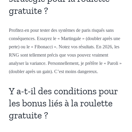
gratuite ?
Profitez-en pour tester des systèmes de paris risqués sans
conséquences. Essayez le « Martingale » (doubler après une
perte) ou le « Fibonacci ». Notez vos résultats. En 2026, les
RNG sont tellement précis que vous pouvez vraiment
analyser la variance. Personnellement, je préfère le « Paroli »
(doubler après un gain). C’est moins dangereux.
Y a-t-il des conditions pour
les bonus liés à la roulette
gratuite ?