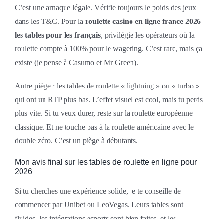
C’est une arnaque légale. Vérifie toujours le poids des jeux
dans les T&C. Pour la
roulette casino en ligne france 2026
les tables pour les français
, privilégie les opérateurs où la
roulette compte à 100% pour le wagering. C’est rare, mais ça
existe (je pense à Casumo et Mr Green).
Autre piège : les tables de roulette « lightning » ou « turbo »
qui ont un RTP plus bas. L’effet visuel est cool, mais tu perds
plus vite. Si tu veux durer, reste sur la roulette européenne
classique. Et ne touche pas à la roulette américaine avec le
double zéro. C’est un piège à débutants.
Mon avis final sur les tables de roulette en ligne pour
2026
Si tu cherches une expérience solide, je te conseille de
commencer par Unibet ou LeoVegas. Leurs tables sont
fluides, les intégrations esports sont bien faites, et les