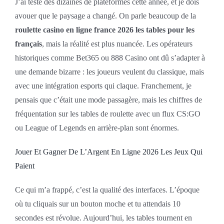
J’ai testé des dizaines de plateformes cette année, et je dois
avouer que le paysage a changé. On parle beaucoup de la
roulette casino en ligne france 2026 les tables pour les
français
, mais la réalité est plus nuancée. Les opérateurs
historiques comme Bet365 ou 888 Casino ont dû s’adapter à
une demande bizarre : les joueurs veulent du classique, mais
avec une intégration esports qui claque. Franchement, je
pensais que c’était une mode passagère, mais les chiffres de
fréquentation sur les tables de roulette avec un flux CS:GO
ou League of Legends en arrière-plan sont énormes.
Jouer Et Gagner De L’Argent En Ligne 2026 Les Jeux Qui
Paient
Ce qui m’a frappé, c’est la qualité des interfaces. L’époque
où tu cliquais sur un bouton moche et tu attendais 10
secondes est révolue. Aujourd’hui, les tables tournent en