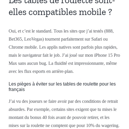
Les tables de roulette sont-
elles compatibles mobile ?
Oui, et c’est le standard. Tous les sites que j’ai testés (888,
Bet365, LeoVegas) tournent parfaitement sur Safari ou
Chrome mobile. Les applis natives sont parfois plus rapides,
mais le navigateur fait le job. J’ai joué sur mon iPhone 15 Pro
Max sans aucun bug. La fluidité est impressionnante, même
avec les flux esports en arrière-plan.
Les pièges à éviter sur les tables de roulette pour les
français
J’ai vu des joueurs se faire avoir par des conditions de retrait
absurdes. Par exemple, certains sites exigent que tu mises le
montant du bonus 40 fois avant de pouvoir retirer, et les
mises sur la roulette ne comptent que pour 10% du wagering.