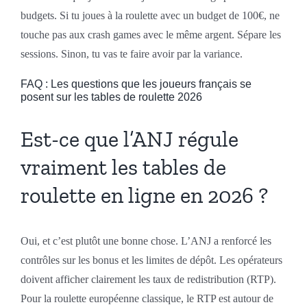
budgets. Si tu joues à la roulette avec un budget de 100€, ne
touche pas aux crash games avec le même argent. Sépare les
sessions. Sinon, tu vas te faire avoir par la variance.
FAQ : Les questions que les joueurs français se
posent sur les tables de roulette 2026
Est-ce que l’ANJ régule
vraiment les tables de
roulette en ligne en 2026 ?
Oui, et c’est plutôt une bonne chose. L’ANJ a renforcé les
contrôles sur les bonus et les limites de dépôt. Les opérateurs
doivent afficher clairement les taux de redistribution (RTP).
Pour la roulette européenne classique, le RTP est autour de