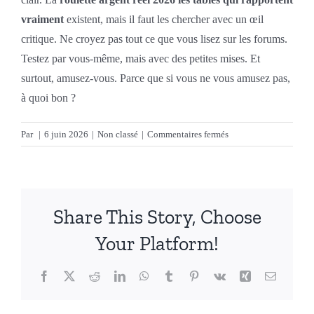
vraiment
existent, mais il faut les chercher avec un œil
critique. Ne croyez pas tout ce que vous lisez sur les forums.
Testez par vous-même, mais avec des petites mises. Et
surtout, amusez-vous. Parce que si vous ne vous amusez pas,
à quoi bon ?
sur
Par
|
6 juin 2026
|
Non classé
|
Commentaires fermés
Roulette
Argent
Réel
2026
Share This Story, Choose
Les
Tables
Your Platform!
Qui
Rapportent
Facebook
X
Reddit
LinkedIn
WhatsApp
Tumblr
Pinterest
Vk
Xing
Email
Vraiment