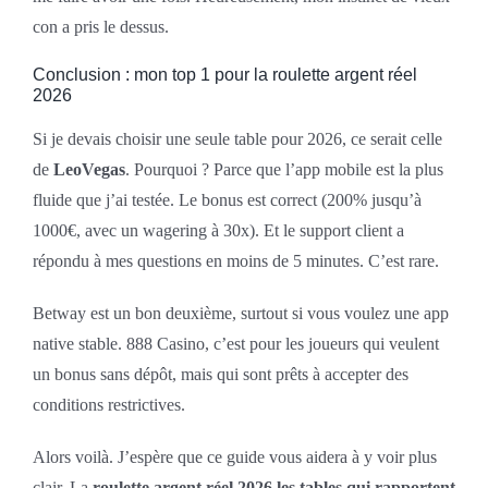
con a pris le dessus.
Conclusion : mon top 1 pour la roulette argent réel
2026
Si je devais choisir une seule table pour 2026, ce serait celle
de
LeoVegas
. Pourquoi ? Parce que l’app mobile est la plus
fluide que j’ai testée. Le bonus est correct (200% jusqu’à
1000€, avec un wagering à 30x). Et le support client a
répondu à mes questions en moins de 5 minutes. C’est rare.
Betway est un bon deuxième, surtout si vous voulez une app
native stable. 888 Casino, c’est pour les joueurs qui veulent
un bonus sans dépôt, mais qui sont prêts à accepter des
conditions restrictives.
Alors voilà. J’espère que ce guide vous aidera à y voir plus
clair. La
roulette argent réel 2026 les tables qui rapportent