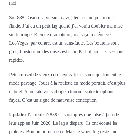
moi.
Sur 888 Casino, la version navigateur est un peu moins
fluide. J’ai eu un petit lag quand j’ai voulu doubler ma mise
sur le rouge. Rien de dramatique, mais ça m’a énervé.
LeoVegas, par contre, est un sans-faute. Les boutons sont
gros, l’historique des mises est clair. Parfait pour les sessions
rapides.
Petit conseil de vieux con : évitez les casinos qui forcent le
mode paysage. Jouer à la roulette en mode portrait, c’est plus
naturel. Si un site vous oblige à tourner votre téléphone,
fuyez. C’est un signe de mauvaise conception.
Update:
J’ai re-testé 888 Casino après une mise à jour de
leur app en Juin 2026. Le lag a disparu. Ils ont écouté les
plaintes. Bon point pour eux. Mais le wagering reste une