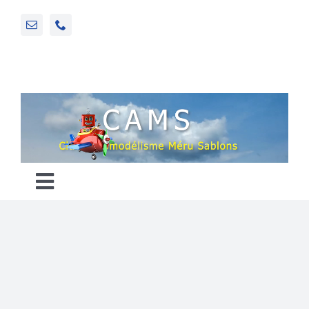
Passer
au
contenu
Toggle
Navigation
Accueil
L’Aéromodélisme