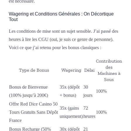
est nécessaire.
Wagering et Conditions Générales : On Décortique
Tout
Les conditions de mise sont un sujet sensible. J’ai passé des
heures à lire les CGU (oui, je suis ce genre de personne).
Voici ce que j’ai retenu pour les bonus classiques :
Contribution
des
Type de Bonus
Wagering
Délai
Machines à
Sous
Bonus de Bienvenue
35x (dépôt
30
100%
(100% jusqu’à 200€)
+ bonus)
jours
Offre Red Dice Casino 50
35x (gains
72
Tours Gratuits Sans Dépôt
100%
uniquement)
heures
France
Bonus Recharge (50%
30x (dépôt
21