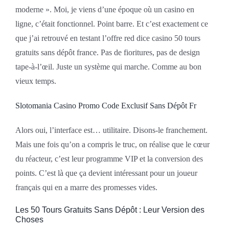
moderne ». Moi, je viens d’une époque où un casino en
ligne, c’était fonctionnel. Point barre. Et c’est exactement ce
que j’ai retrouvé en testant l’offre red dice casino 50 tours
gratuits sans dépôt france. Pas de fioritures, pas de design
tape-à-l’œil. Juste un système qui marche. Comme au bon
vieux temps.
Slotomania Casino Promo Code Exclusif Sans Dépôt Fr
Alors oui, l’interface est… utilitaire. Disons-le franchement.
Mais une fois qu’on a compris le truc, on réalise que le cœur
du réacteur, c’est leur programme VIP et la conversion des
points. C’est là que ça devient intéressant pour un joueur
français qui en a marre des promesses vides.
Les 50 Tours Gratuits Sans Dépôt : Leur Version des
Choses