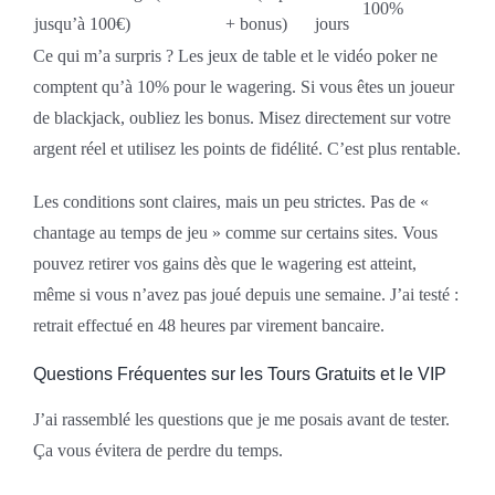
100%
jusqu’à 100€)
+ bonus)
jours
Ce qui m’a surpris ? Les jeux de table et le vidéo poker ne
comptent qu’à 10% pour le wagering. Si vous êtes un joueur
de blackjack, oubliez les bonus. Misez directement sur votre
argent réel et utilisez les points de fidélité. C’est plus rentable.
Les conditions sont claires, mais un peu strictes. Pas de «
chantage au temps de jeu » comme sur certains sites. Vous
pouvez retirer vos gains dès que le wagering est atteint,
même si vous n’avez pas joué depuis une semaine. J’ai testé :
retrait effectué en 48 heures par virement bancaire.
Questions Fréquentes sur les Tours Gratuits et le VIP
J’ai rassemblé les questions que je me posais avant de tester.
Ça vous évitera de perdre du temps.