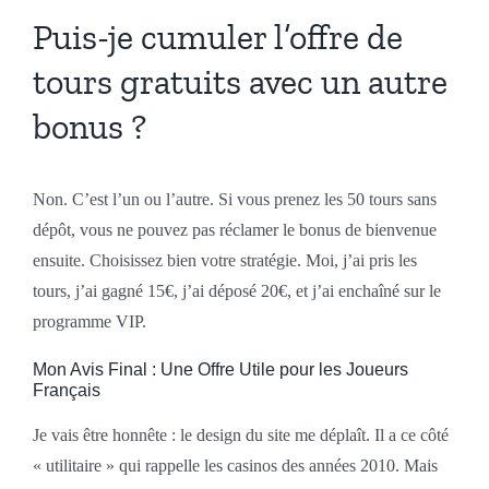
Puis-je cumuler l’offre de
tours gratuits avec un autre
bonus ?
Non. C’est l’un ou l’autre. Si vous prenez les 50 tours sans
dépôt, vous ne pouvez pas réclamer le bonus de bienvenue
ensuite. Choisissez bien votre stratégie. Moi, j’ai pris les
tours, j’ai gagné 15€, j’ai déposé 20€, et j’ai enchaîné sur le
programme VIP.
Mon Avis Final : Une Offre Utile pour les Joueurs
Français
Je vais être honnête : le design du site me déplaît. Il a ce côté
« utilitaire » qui rappelle les casinos des années 2010. Mais