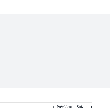
Précédent
Suivant