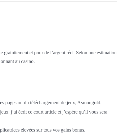
gratuitement et pour de l’argent réel. Selon une estimation
ionnant au casino.
les pages ou du téléchargement de jeux, Asmongold.
x, j’ai écrit ce court article et j’espère qu’il vous sera
licatrices élevées sur tous vos gains bonus.