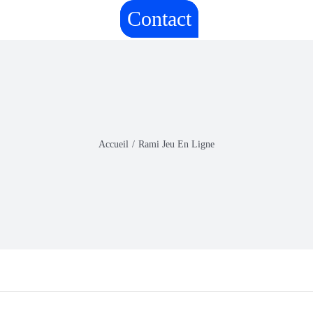
Contact
Accueil
Rami Jeu En Ligne