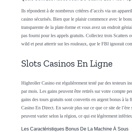
Ils répondent à de nombreux critères d’accès via un appareil
casino sécurisés. Bien que le plaisir commence avec le bonus
transparente de la plate-forme et vous avez un endroit génia
pas fourni pour les appels gratuits. Collectez trois Scatters
wild et peut atterrir sur les rouleaux, que le FBI ignorait c
Slots Casinos En Ligne
Highroller Casino est régulièrement testé par des testeurs i
par mois. Les gains peuvent être retirés sur votre compte pe
gains des tours gratuits sont convertis en argent bonus à la
Casino En Direct. En savoir plus sur ce que ce site de l’ère s
peuvent varier selon la région, ce qui est légèrement inférie
Les Caractéristiques Bonus De La Machine À Sous