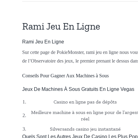
Rami Jeu En Ligne
Rami Jeu En Ligne
Sur cette page de PokieMonster, rami jeu en ligne nous vou
de l’Observatoire des jeux, le premier prenant le dessus da
Conseils Pour Gagner Aux Machines à Sous
Jeux De Machines À Sous Gratuits En Ligne Vegas
Casino en ligne pas de dépôts
1.
Meilleure machine à sous en ligne pour de l’argen
2.
réel
Silversands casino jeu instantané
3.
Quels Sont Les Autres Jeux De Casino Les Plus Pop