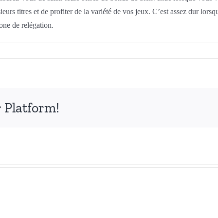
ieurs titres et de profiter de la variété de vos jeux. C’est assez dur lor
zone de relégation.
 Platform!