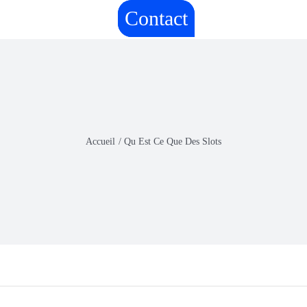
Contact
Accueil
Qu Est Ce Que Des Slots