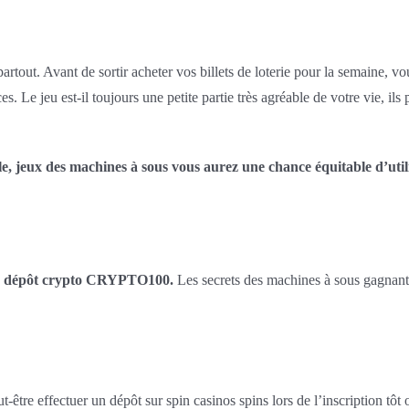
artout. Avant de sortir acheter vos billets de loterie pour la semaine, vo
. Le jeu est-il toujours une petite partie très agréable de votre vie, il
, jeux des machines à sous vous aurez une chance équitable d’utilis
s de dépôt crypto CRYPTO100.
Les secrets des machines à sous gagnant
être effectuer un dépôt sur spin casinos spins lors de l’inscription tôt