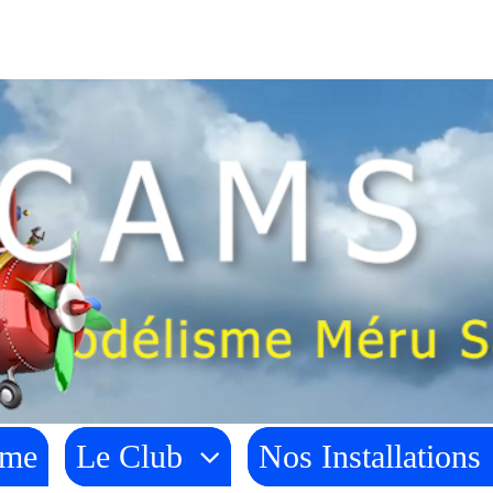
sme
Le Club
Nos Installations