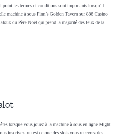
oint les termes et conditions sont importants lorsqu’il
velle machine à sous Finn’s Golden Tavern sur 888 Casino
jaloux du Père Noël qui prend la majorité des feux de la
slot
s bêtes lorsque vous jouez à la machine à sous en ligne Might
ous inscrivez, qu est ce que des slots vous recevrez des