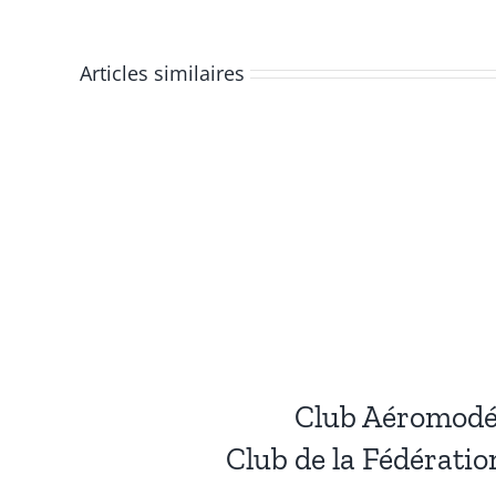
De
Casino
Articles similaires
En
Ligne
Fiable
2026
Le
Classement
Des
Plateformes
Club Aéromodé
Sûres
Club de la Fédérati