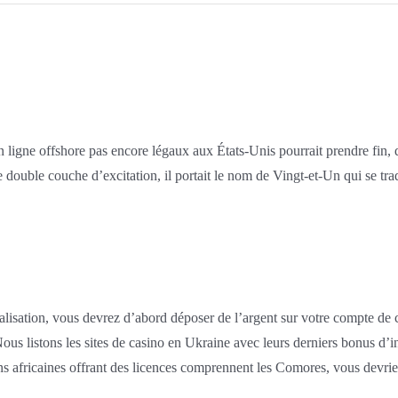
 en ligne offshore pas encore légaux aux États-Unis pourrait prendre fin,
e double couche d’excitation, il portait le nom de Vingt-et-Un qui se tr
alisation, vous devrez d’abord déposer de l’argent sur votre compte de 
Nous listons les sites de casino en Ukraine avec leurs derniers bonus d’in
ons africaines offrant des licences comprennent les Comores, vous devriez