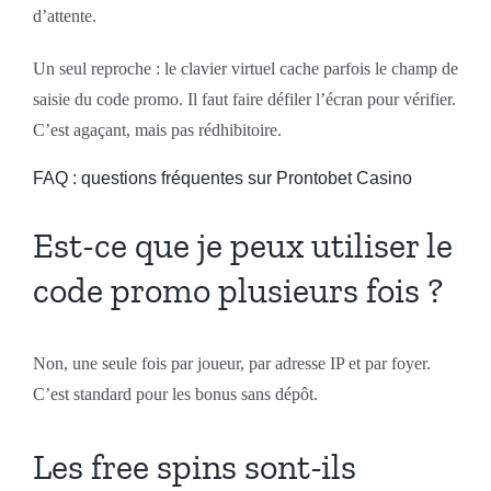
d’attente.
Un seul reproche : le clavier virtuel cache parfois le champ de
saisie du code promo. Il faut faire défiler l’écran pour vérifier.
C’est agaçant, mais pas rédhibitoire.
FAQ : questions fréquentes sur Prontobet Casino
Est-ce que je peux utiliser le
code promo plusieurs fois ?
Non, une seule fois par joueur, par adresse IP et par foyer.
C’est standard pour les bonus sans dépôt.
Les free spins sont-ils