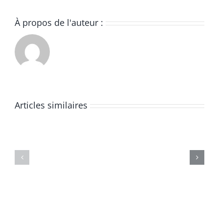
À propos de l'auteur :
Site
Machine
De
À
Casino
Articles similaires
Sous
En
Argent
Ligne
Réel
Fiable
2026
2026
Les
Le
Jeux
Classement