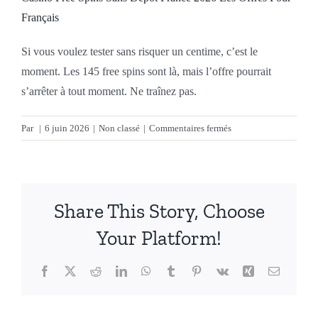
Français
Si vous voulez tester sans risquer un centime, c’est le
moment. Les 145 free spins sont là, mais l’offre pourrait
s’arrêter à tout moment. Ne traînez pas.
sur
Par
|
6 juin 2026
|
Non classé
|
Commentaires fermés
Prontobet
Casino
145
Free
Share This Story, Choose
Spins
Sans
Your Platform!
Dépôt
Code
Facebook
X
Reddit
LinkedIn
WhatsApp
Tumblr
Pinterest
Vk
Xing
Email
Promo
Fr