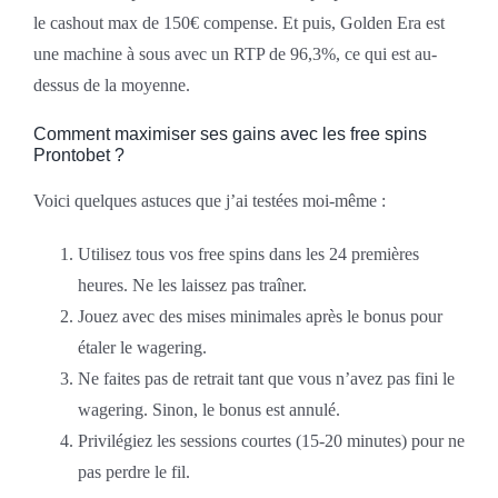
le cashout max de 150€ compense. Et puis, Golden Era est
une machine à sous avec un RTP de 96,3%, ce qui est au-
dessus de la moyenne.
Comment maximiser ses gains avec les free spins
Prontobet ?
Voici quelques astuces que j’ai testées moi-même :
Utilisez tous vos free spins dans les 24 premières
heures. Ne les laissez pas traîner.
Jouez avec des mises minimales après le bonus pour
étaler le wagering.
Ne faites pas de retrait tant que vous n’avez pas fini le
wagering. Sinon, le bonus est annulé.
Privilégiez les sessions courtes (15-20 minutes) pour ne
pas perdre le fil.