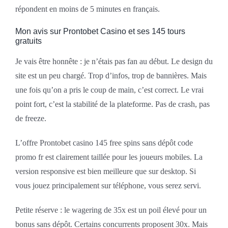
répondent en moins de 5 minutes en français.
Mon avis sur Prontobet Casino et ses 145 tours
gratuits
Je vais être honnête : je n’étais pas fan au début. Le design du
site est un peu chargé. Trop d’infos, trop de bannières. Mais
une fois qu’on a pris le coup de main, c’est correct. Le vrai
point fort, c’est la stabilité de la plateforme. Pas de crash, pas
de freeze.
L’offre Prontobet casino 145 free spins sans dépôt code
promo fr est clairement taillée pour les joueurs mobiles. La
version responsive est bien meilleure que sur desktop. Si
vous jouez principalement sur téléphone, vous serez servi.
Petite réserve : le wagering de 35x est un poil élevé pour un
bonus sans dépôt. Certains concurrents proposent 30x. Mais