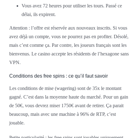
Vous avez 72 heures pour utiliser les tours. Passé ce
délai, ils expirent.
Attention : l’offre est réservée aux nouveaux inscrits. Si vous
avez déjà un compte, vous ne pourrez pas en profiter. Désolé,
mais c’est comme ça. Par contre, les joueurs français sont les
bienvenus. Le casino accepte les résidents de l’hexagone sans
VPN.
Conditions des free spins : ce qu’il faut savoir
Les conditions de mise (wagering) sont de 35x le montant
gagné. C’est dans la moyenne haute du marché. Pour un gain
de 50€, vous devrez miser 1750€ avant de retirer. Ça parait
beaucoup, mais avec une machine à 96% de RTP, c’est
jouable.
Petite particularité : les free spins sont jouables uniquement