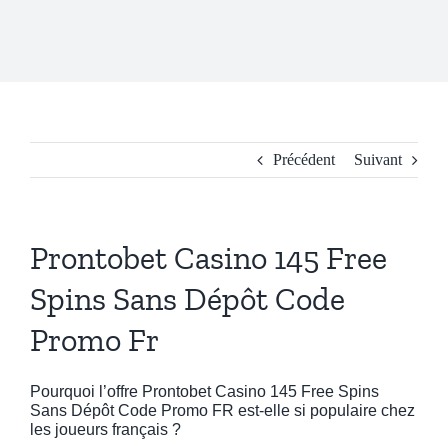
Le Club
Nos Installations
Drones
Précédent
Suivant
Galerie
Prontobet Casino 145 Free
Contact
Spins Sans Dépôt Code
Promo Fr
Pourquoi l’offre Prontobet Casino 145 Free Spins
Sans Dépôt Code Promo FR est-elle si populaire chez
les joueurs français ?