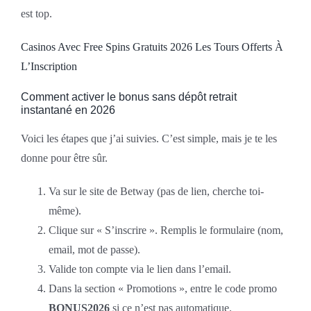
est top.
Casinos Avec Free Spins Gratuits 2026 Les Tours Offerts À
L’Inscription
Comment activer le bonus sans dépôt retrait
instantané en 2026
Voici les étapes que j’ai suivies. C’est simple, mais je te les
donne pour être sûr.
Va sur le site de Betway (pas de lien, cherche toi-
même).
Clique sur « S’inscrire ». Remplis le formulaire (nom,
email, mot de passe).
Valide ton compte via le lien dans l’email.
Dans la section « Promotions », entre le code promo
BONUS2026
si ce n’est pas automatique.