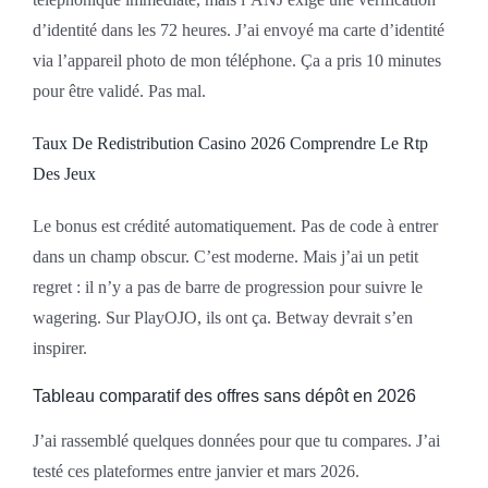
d’identité dans les 72 heures. J’ai envoyé ma carte d’identité
via l’appareil photo de mon téléphone. Ça a pris 10 minutes
pour être validé. Pas mal.
Taux De Redistribution Casino 2026 Comprendre Le Rtp
Des Jeux
Le bonus est crédité automatiquement. Pas de code à entrer
dans un champ obscur. C’est moderne. Mais j’ai un petit
regret : il n’y a pas de barre de progression pour suivre le
wagering. Sur PlayOJO, ils ont ça. Betway devrait s’en
inspirer.
Tableau comparatif des offres sans dépôt en 2026
J’ai rassemblé quelques données pour que tu compares. J’ai
testé ces plateformes entre janvier et mars 2026.