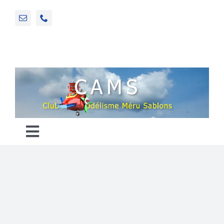
Passer
au
contenu
Toggle
Navigation
Accueil
L’Aéromodélisme