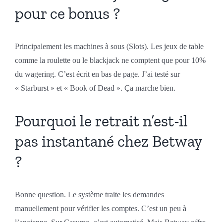
pour ce bonus ?
Principalement les machines à sous (Slots). Les jeux de table
comme la roulette ou le blackjack ne comptent que pour 10%
du wagering. C’est écrit en bas de page. J’ai testé sur
« Starburst » et « Book of Dead ». Ça marche bien.
Pourquoi le retrait n’est-il
pas instantané chez Betway
?
Bonne question. Le système traite les demandes
manuellement pour vérifier les comptes. C’est un peu à