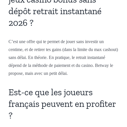
dépôt retrait instantané
2026 ?
C’est une offre qui te permet de jouer sans investir un
centime, et de retirer tes gains (dans la limite du max cashout)
sans délai. En théorie. En pratique, le retrait instantané
dépend de la méthode de paiement et du casino. Betway le
propose, mais avec un petit délai.
Est-ce que les joueurs
français peuvent en profiter
?