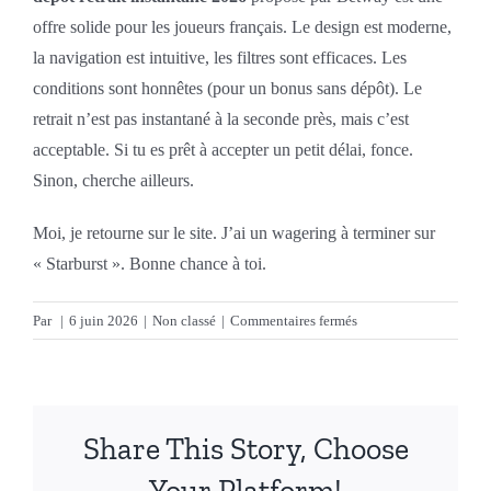
offre solide pour les joueurs français. Le design est moderne,
la navigation est intuitive, les filtres sont efficaces. Les
conditions sont honnêtes (pour un bonus sans dépôt). Le
retrait n’est pas instantané à la seconde près, mais c’est
acceptable. Si tu es prêt à accepter un petit délai, fonce.
Sinon, cherche ailleurs.
Moi, je retourne sur le site. J’ai un wagering à terminer sur
« Starburst ». Bonne chance à toi.
sur
Par
|
6 juin 2026
|
Non classé
|
Commentaires fermés
Profession
Jeux
Casino
Bonus
Share This Story, Choose
Sans
Dépôt
Your Platform!