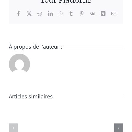
Retrait
Instantané
Facebook
X
Reddit
LinkedIn
WhatsApp
Tumblr
Pinterest
Vk
Xing
Email
2026
À propos de l'auteur :
Site
Machine
De
À
Casino
Articles similaires
Sous
En
Argent
Ligne
Réel
Fiable