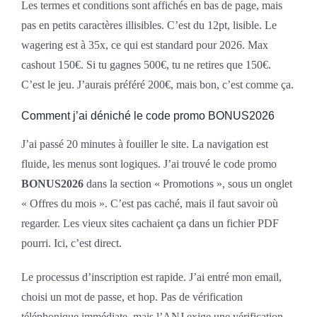
Les termes et conditions sont affichés en bas de page, mais
pas en petits caractères illisibles. C’est du 12pt, lisible. Le
wagering est à 35x, ce qui est standard pour 2026. Max
cashout 150€. Si tu gagnes 500€, tu ne retires que 150€.
C’est le jeu. J’aurais préféré 200€, mais bon, c’est comme ça.
Comment j’ai déniché le code promo BONUS2026
J’ai passé 20 minutes à fouiller le site. La navigation est
fluide, les menus sont logiques. J’ai trouvé le code promo
BONUS2026
dans la section « Promotions », sous un onglet
« Offres du mois ». C’est pas caché, mais il faut savoir où
regarder. Les vieux sites cachaient ça dans un fichier PDF
pourri. Ici, c’est direct.
Le processus d’inscription est rapide. J’ai entré mon email,
choisi un mot de passe, et hop. Pas de vérification
téléphonique immédiate, mais l’ANJ exige une vérification