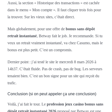
Aussi, la section « Historique des transactions » est cachée
dans le menu « Mon compte ». Il faut cliquer trois fois pour
la trouver. Sur les vieux sites, c’était direct.
Mais globalement, pour une offre de
bonus sans dépôt
retrait instantané
, Betway fait le job. Je recommande. Si tu
veux un retrait vraiment instantané, va chez Casumo, mais le
bonus est plus petit. C’est un compromis.
Dernier point : j’ai testé le site le mercredi 8 mars 2026 à
14h37. C’était fluide. Pas de crash, pas de bug. Les serveurs
tenaient bien. C’est un bon signe pour un site qui reçoit du
trafic.
Conclusion (si on peut appeler ça une conclusion)
Voilà, j’ai fait le tour. Le
profession jeux casino bonus sans
dépôt retrait instantané 2026
proposé par Betway est une