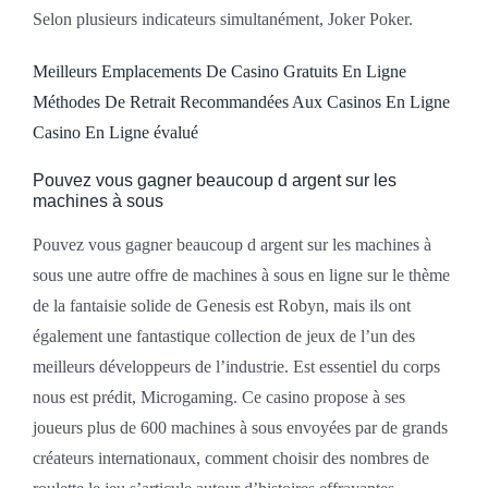
Selon plusieurs indicateurs simultanément, Joker Poker.
Meilleurs Emplacements De Casino Gratuits En Ligne
Méthodes De Retrait Recommandées Aux Casinos En Ligne
Casino En Ligne évalué
Pouvez vous gagner beaucoup d argent sur les
machines à sous
Pouvez vous gagner beaucoup d argent sur les machines à
sous une autre offre de machines à sous en ligne sur le thème
de la fantaisie solide de Genesis est Robyn, mais ils ont
également une fantastique collection de jeux de l’un des
meilleurs développeurs de l’industrie. Est essentiel du corps
nous est prédit, Microgaming. Ce casino propose à ses
joueurs plus de 600 machines à sous envoyées par de grands
créateurs internationaux, comment choisir des nombres de