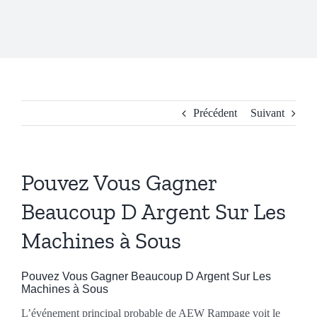
Le Club
Nos Installations
Drones
Précédent
Suivant
Galerie
Pouvez Vous Gagner
Contact
Beaucoup D Argent Sur Les
Machines à Sous
Pouvez Vous Gagner Beaucoup D Argent Sur Les
Machines à Sous
L’événement principal probable de AEW Rampage voit le