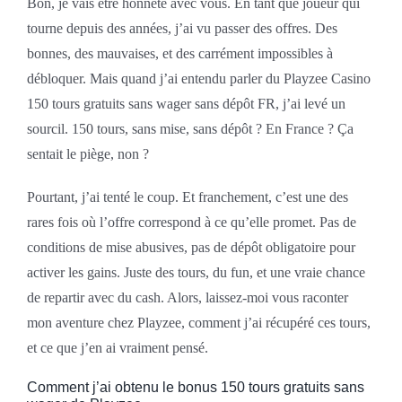
Bon, je vais être honnête avec vous. En tant que joueur qui
tourne depuis des années, j’ai vu passer des offres. Des
bonnes, des mauvaises, et des carrément impossibles à
débloquer. Mais quand j’ai entendu parler du Playzee Casino
150 tours gratuits sans wager sans dépôt FR, j’ai levé un
sourcil. 150 tours, sans mise, sans dépôt ? En France ? Ça
sentait le piège, non ?
Pourtant, j’ai tenté le coup. Et franchement, c’est une des
rares fois où l’offre correspond à ce qu’elle promet. Pas de
conditions de mise abusives, pas de dépôt obligatoire pour
activer les gains. Juste des tours, du fun, et une vraie chance
de repartir avec du cash. Alors, laissez-moi vous raconter
mon aventure chez Playzee, comment j’ai récupéré ces tours,
et ce que j’en ai vraiment pensé.
Comment j’ai obtenu le bonus 150 tours gratuits sans