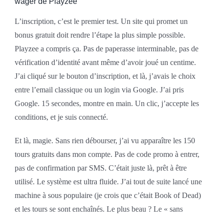
wager de Playzee
L’inscription, c’est le premier test. Un site qui promet un
bonus gratuit doit rendre l’étape la plus simple possible.
Playzee a compris ça. Pas de paperasse interminable, pas de
vérification d’identité avant même d’avoir joué un centime.
J’ai cliqué sur le bouton d’inscription, et là, j’avais le choix
entre l’email classique ou un login via Google. J’ai pris
Google. 15 secondes, montre en main. Un clic, j’accepte les
conditions, et je suis connecté.
Et là, magie. Sans rien débourser, j’ai vu apparaître les 150
tours gratuits dans mon compte. Pas de code promo à entrer,
pas de confirmation par SMS. C’était juste là, prêt à être
utilisé. Le système est ultra fluide. J’ai tout de suite lancé une
machine à sous populaire (je crois que c’était Book of Dead)
et les tours se sont enchaînés. Le plus beau ? Le « sans