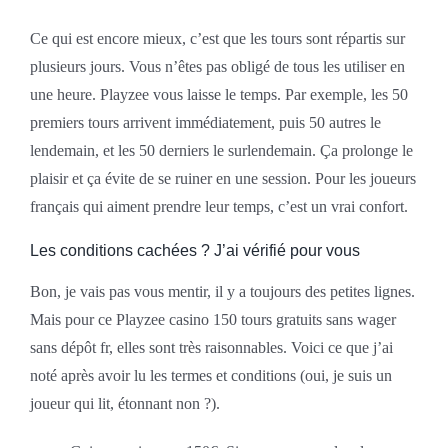
Ce qui est encore mieux, c’est que les tours sont répartis sur
plusieurs jours. Vous n’êtes pas obligé de tous les utiliser en
une heure. Playzee vous laisse le temps. Par exemple, les 50
premiers tours arrivent immédiatement, puis 50 autres le
lendemain, et les 50 derniers le surlendemain. Ça prolonge le
plaisir et ça évite de se ruiner en une session. Pour les joueurs
français qui aiment prendre leur temps, c’est un vrai confort.
Les conditions cachées ? J’ai vérifié pour vous
Bon, je vais pas vous mentir, il y a toujours des petites lignes.
Mais pour ce Playzee casino 150 tours gratuits sans wager
sans dépôt fr, elles sont très raisonnables. Voici ce que j’ai
noté après avoir lu les termes et conditions (oui, je suis un
joueur qui lit, étonnant non ?).