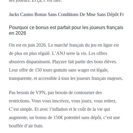
ses joueurs. Et ça, c’est rare.
Jacks Casino Bonus Sans Conditions De Mise Sans Dépôt Fr
Pourquoi ce bonus est parfait pour les joueurs français
en 2026
On est en juin 2026. Le marché français du jeu en ligne est
de plus en plus régulé. L’ANJ serre la vis. Les offres
abusives disparaissent. Playzee fait partie des bons élèves.
Leur offre de 150 tours gratuits sans wager est légale,
transparente, et accessible à tous les joueurs français majeurs.
Pas besoin de VPN, pas besoin de contourner des
restrictions. Vous vous inscrivez, vous jouez, vous retirez.
C’est simple. Et avec l’inflation et le coût de la vie qui
augmente, un bonus de 150€ potentiel sans dépôt, c’est une
bouffée d’air frais.