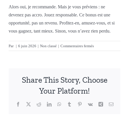
Alors oui, je recommande. Mais je vous préviens : ne
devenez pas accro. Jouez responsable. Ce bonus est une
opportunité, pas un revenu. Profitez-en, amusez-vous, et si
vous gagnez, tant mieux. Sinon, vous n’avez rien perdu.
sur
Par
|
6 juin 2026
|
Non classé
|
Commentaires fermés
Playzee
Casino
150
Tours
Share This Story, Choose
Gratuits
Sans
Your Platform!
Wager
Sans
Facebook
X
Reddit
LinkedIn
WhatsApp
Tumblr
Pinterest
Vk
Xing
Email
Dépôt
Fr