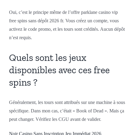
Oui, c’est le principe même de l’offre parklane casino vip
free spins sans dépôt 2026 fr. Vous créez un compte, vous
activez le code promo, et les tours sont crédités. Aucun dépôt
n’est requis.
Quels sont les jeux
disponibles avec ces free
spins ?
Généralement, les tours sont attribués sur une machine à sous
spécifique. Dans mon cas, c’était « Book of Dead ». Mais ça
peut changer. Vérifiez les CGU avant de valider.
Noir Casino Sans Inscription Jeu Immédiat 2026