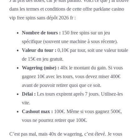
J’ai pris des notes, car je suis parano. Voici ce que j’ai trouvé
dans les termes et conditions de cette offre parklane casino
vip free spins sans dépôt 2026 fr :
Nombre de tours :
150 free spins sur un jeu
spécifique (souvent une machine à sous récente).
Valeur du tour :
0,10€ par tour, soit une valeur totale
de 15€ en jeu gratuit.
Wagering (mise) :
40x le montant du gain. Si vous
gagnez 10€ avec les tours, vous devez miser 400€
avant de pouvoir retirer quoi que ce soit.
Délai :
Les tours expirent après 7 jours. Utilisez-les
vite.
Cashout max :
100€. Même si vous gagnez 500€,
vous ne pourrez retirer que 100€.
C’est pas mal, mais 40x de wagering, c’est élevé. Je vous