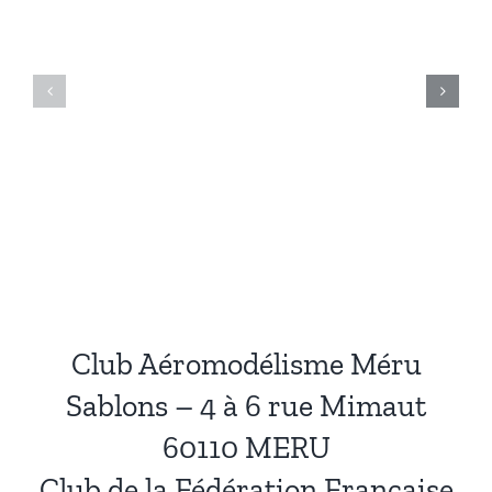
En
Argent
Ligne
Réel
Fiable
2026
2026
Les
Le
Jeux
Classement
Qui
Des
Rapporte
Plateformes
Vraiment
Sûres
Club Aéromodélisme Méru
Sablons – 4 à 6 rue Mimaut
60110 MERU
Club de la Fédération Française