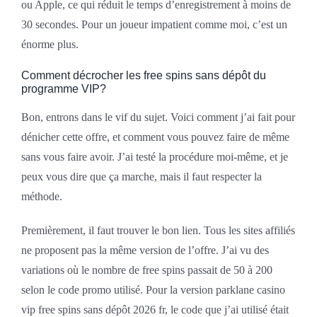
ou Apple, ce qui réduit le temps d’enregistrement à moins de
30 secondes. Pour un joueur impatient comme moi, c’est un
énorme plus.
Comment décrocher les free spins sans dépôt du
programme VIP?
Bon, entrons dans le vif du sujet. Voici comment j’ai fait pour
dénicher cette offre, et comment vous pouvez faire de même
sans vous faire avoir. J’ai testé la procédure moi-même, et je
peux vous dire que ça marche, mais il faut respecter la
méthode.
Premièrement, il faut trouver le bon lien. Tous les sites affiliés
ne proposent pas la même version de l’offre. J’ai vu des
variations où le nombre de free spins passait de 50 à 200
selon le code promo utilisé. Pour la version parklane casino
vip free spins sans dépôt 2026 fr, le code que j’ai utilisé était