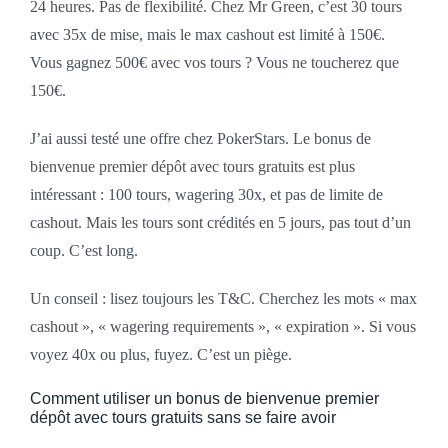
24 heures. Pas de flexibilité. Chez Mr Green, c’est 30 tours
avec 35x de mise, mais le max cashout est limité à 150€.
Vous gagnez 500€ avec vos tours ? Vous ne toucherez que
150€.
J’ai aussi testé une offre chez PokerStars. Le bonus de
bienvenue premier dépôt avec tours gratuits est plus
intéressant : 100 tours, wagering 30x, et pas de limite de
cashout. Mais les tours sont crédités en 5 jours, pas tout d’un
coup. C’est long.
Un conseil : lisez toujours les T&C. Cherchez les mots « max
cashout », « wagering requirements », « expiration ». Si vous
voyez 40x ou plus, fuyez. C’est un piège.
Comment utiliser un bonus de bienvenue premier
dépôt avec tours gratuits sans se faire avoir