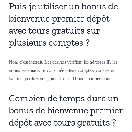
Puis-je utiliser un bonus de
bienvenue premier dépôt
avec tours gratuits sur
plusieurs comptes ?
Non, c’est interdit. Les casinos vérifient les adresses IP, les
noms, les emails. Si vous créez deux comptes, vous serez
banni et perdrez vos gains. Un seul bonus par personne.
Combien de temps dure un
bonus de bienvenue premier
dépôt avec tours gratuits ?