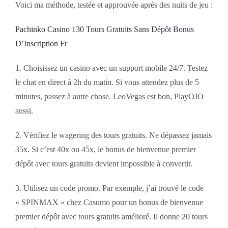
Voici ma méthode, testée et approuvée après des nuits de jeu :
Pachinko Casino 130 Tours Gratuits Sans Dépôt Bonus
D’Inscription Fr
1. Choisissez un casino avec un support mobile 24/7. Testez
le chat en direct à 2h du matin. Si vous attendez plus de 5
minutes, passez à autre chose. LeoVegas est bon, PlayOJO
aussi.
2. Vérifiez le wagering des tours gratuits. Ne dépassez jamais
35x. Si c’est 40x ou 45x, le bonus de bienvenue premier
dépôt avec tours gratuits devient impossible à convertir.
3. Utilisez un code promo. Par exemple, j’ai trouvé le code
« SPINMAX » chez Casumo pour un bonus de bienvenue
premier dépôt avec tours gratuits amélioré. Il donne 20 tours