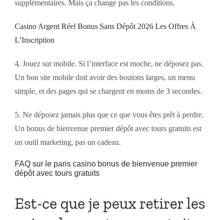
supplémentaires. Mais ça change pas les conditions.
Casino Argent Réel Bonus Sans Dépôt 2026 Les Offres À
L’Inscription
4. Jouez sur mobile. Si l’interface est moche, ne déposez pas.
Un bon site mobile doit avoir des boutons larges, un menu
simple, et des pages qui se chargent en moins de 3 secondes.
5. Ne déposez jamais plus que ce que vous êtes prêt à perdre.
Un bonus de bienvenue premier dépôt avec tours gratuits est
un outil marketing, pas un cadeau.
FAQ sur le paris casino bonus de bienvenue premier
dépôt avec tours gratuits
Est-ce que je peux retirer les