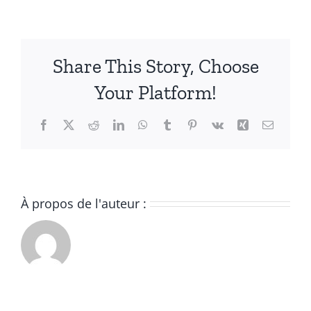
Paris
Casino
Bonus
De
Share This Story, Choose
Bienvenue
Premier
Your Platform!
Dépôt
Avec
Facebook
X
Reddit
LinkedIn
WhatsApp
Tumblr
Pinterest
Vk
Xing
Email
Tours
Gratuits
À propos de l'auteur :
Site
Machine
De
À