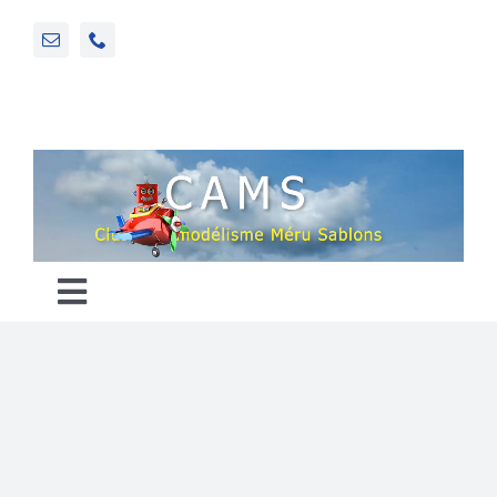
Passer
au
contenu
Toggle
Navigation
Accueil
L’Aéromodélisme