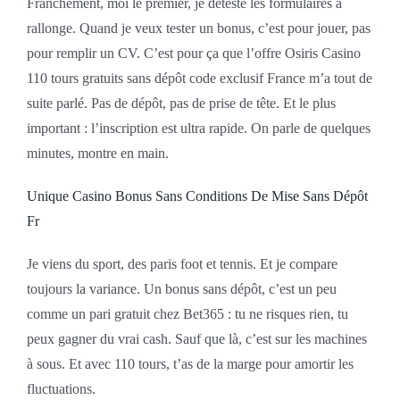
Franchement, moi le premier, je déteste les formulaires à
rallonge. Quand je veux tester un bonus, c’est pour jouer, pas
pour remplir un CV. C’est pour ça que l’offre Osiris Casino
110 tours gratuits sans dépôt code exclusif France m’a tout de
suite parlé. Pas de dépôt, pas de prise de tête. Et le plus
important : l’inscription est ultra rapide. On parle de quelques
minutes, montre en main.
Unique Casino Bonus Sans Conditions De Mise Sans Dépôt
Fr
Je viens du sport, des paris foot et tennis. Et je compare
toujours la variance. Un bonus sans dépôt, c’est un peu
comme un pari gratuit chez Bet365 : tu ne risques rien, tu
peux gagner du vrai cash. Sauf que là, c’est sur les machines
à sous. Et avec 110 tours, t’as de la marge pour amortir les
fluctuations.