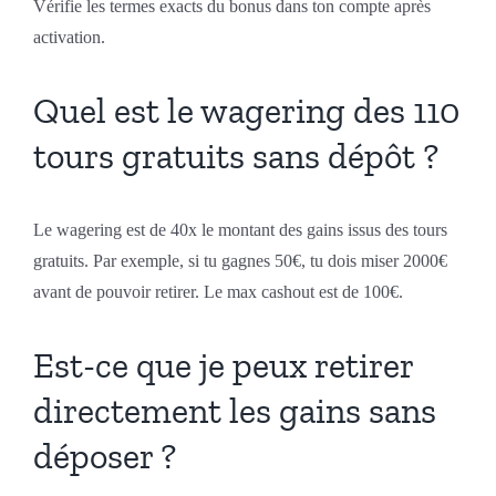
Vérifie les termes exacts du bonus dans ton compte après
activation.
Quel est le wagering des 110
tours gratuits sans dépôt ?
Le wagering est de 40x le montant des gains issus des tours
gratuits. Par exemple, si tu gagnes 50€, tu dois miser 2000€
avant de pouvoir retirer. Le max cashout est de 100€.
Est-ce que je peux retirer
directement les gains sans
déposer ?