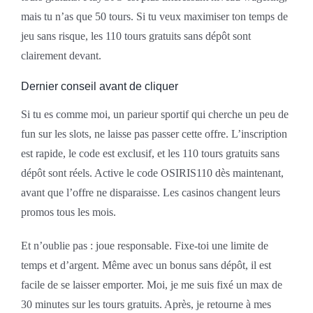
mais tu n’as que 50 tours. Si tu veux maximiser ton temps de
jeu sans risque, les 110 tours gratuits sans dépôt sont
clairement devant.
Dernier conseil avant de cliquer
Si tu es comme moi, un parieur sportif qui cherche un peu de
fun sur les slots, ne laisse pas passer cette offre. L’inscription
est rapide, le code est exclusif, et les 110 tours gratuits sans
dépôt sont réels. Active le code OSIRIS110 dès maintenant,
avant que l’offre ne disparaisse. Les casinos changent leurs
promos tous les mois.
Et n’oublie pas : joue responsable. Fixe-toi une limite de
temps et d’argent. Même avec un bonus sans dépôt, il est
facile de se laisser emporter. Moi, je me suis fixé un max de
30 minutes sur les tours gratuits. Après, je retourne à mes