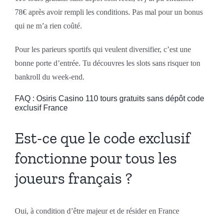
78€ après avoir rempli les conditions. Pas mal pour un bonus
qui ne m’a rien coûté.
Pour les parieurs sportifs qui veulent diversifier, c’est une
bonne porte d’entrée. Tu découvres les slots sans risquer ton
bankroll du week-end.
FAQ : Osiris Casino 110 tours gratuits sans dépôt code
exclusif France
Est-ce que le code exclusif
fonctionne pour tous les
joueurs français ?
Oui, à condition d’être majeur et de résider en France