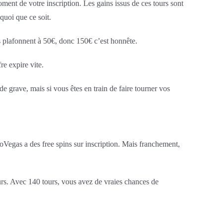
oment de votre inscription. Les gains issus de ces tours sont
quoi que ce soit.
s plafonnent à 50€, donc 150€ c’est honnête.
re expire vite.
 grave, mais si vous êtes en train de faire tourner vos
oVegas a des free spins sur inscription. Mais franchement,
ours. Avec 140 tours, vous avez de vraies chances de