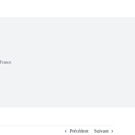
France
Précédent
Suivant