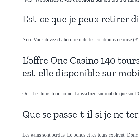
Est-ce que je peux retirer d
Non. Vous devez d’abord remplir les conditions de mise (3
L’offre One Casino 140 tou
est-elle disponible sur mobi
Oui. Les tours fonctionnent aussi bien sur mobile que sur P
Que se passe-t-il si je ne t
Les gains sont perdus. Le bonus et les tours expirent. Donc