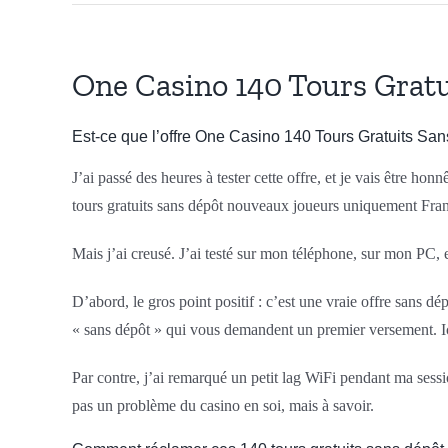
One Casino 140 Tours Grat
Est-ce que l’offre One Casino 140 Tours Gratuits S
J’ai passé des heures à tester cette offre, et je vais être h
tours gratuits sans dépôt nouveaux joueurs uniquement Franc
Mais j’ai creusé. J’ai testé sur mon téléphone, sur mon PC, e
D’abord, le gros point positif : c’est une vraie offre sans dé
« sans dépôt » qui vous demandent un premier versement. Ici
Par contre, j’ai remarqué un petit lag WiFi pendant ma sessi
pas un problème du casino en soi, mais à savoir.