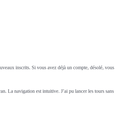
uveaux inscrits. Si vous avez déjà un compte, désolé, vous
n. La navigation est intuitive. J’ai pu lancer les tours sans