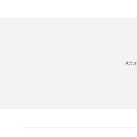
Accuei