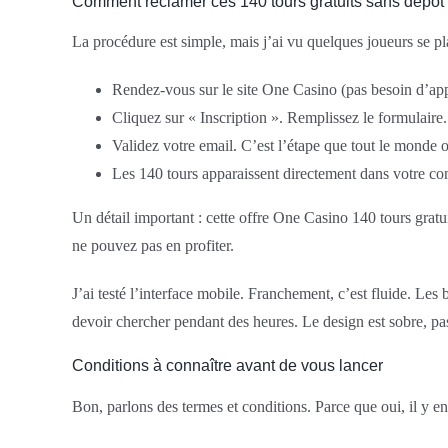
Comment réclamer ces 140 tours gratuits sans dépôt
La procédure est simple, mais j’ai vu quelques joueurs se pl
Rendez-vous sur le site One Casino (pas besoin d’app, 
Cliquez sur « Inscription ». Remplissez le formulaire
Validez votre email. C’est l’étape que tout le monde o
Les 140 tours apparaissent directement dans votre co
Un détail important : cette offre One Casino 140 tours gra
ne pouvez pas en profiter.
J’ai testé l’interface mobile. Franchement, c’est fluide. Les 
devoir chercher pendant des heures. Le design est sobre, pas
Conditions à connaître avant de vous lancer
Bon, parlons des termes et conditions. Parce que oui, il y en