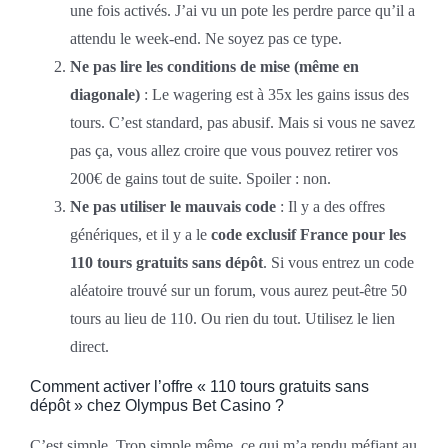
une fois activés. J’ai vu un pote les perdre parce qu’il a
attendu le week-end. Ne soyez pas ce type.
Ne pas lire les conditions de mise (même en
diagonale)
: Le wagering est à 35x les gains issus des
tours. C’est standard, pas abusif. Mais si vous ne savez
pas ça, vous allez croire que vous pouvez retirer vos
200€ de gains tout de suite. Spoiler : non.
Ne pas utiliser le mauvais code
: Il y a des offres
génériques, et il y a le
code exclusif France pour les
110 tours gratuits sans dépôt
. Si vous entrez un code
aléatoire trouvé sur un forum, vous aurez peut-être 50
tours au lieu de 110. Ou rien du tout. Utilisez le lien
direct.
Comment activer l’offre « 110 tours gratuits sans
dépôt » chez Olympus Bet Casino ?
C’est simple. Trop simple même, ce qui m’a rendu méfiant au