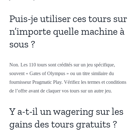
Puis-je utiliser ces tours sur
n’importe quelle machine à
sous ?
Non. Les 110 tours sont crédités sur un jeu spécifique,
souvent « Gates of Olympus » ou un titre similaire du
fournisseur Pragmatic Play. Vérifiez les termes et conditions
de l’offre avant de claquer vos tours sur un autre jeu.
Y a-t-il un wagering sur les
gains des tours gratuits ?