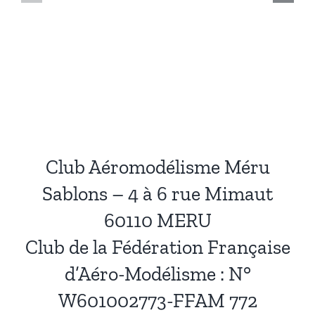
2026
2026
Les
Le
Jeux
Classement
Qui
Des
Rapporte
Plateformes
Vraiment
Sûres
Club Aéromodélisme Méru
Sablons – 4 à 6 rue Mimaut
60110 MERU
Club de la Fédération Française
d’Aéro-Modélisme : N°
W601002773-FFAM 772