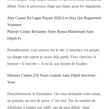
début. Voici le processus, étape par étape, pour les impatients.
Jeux Casino En Ligne Payant 2026 Les Jeux Qui Rapportent
Vraiment
Playojo Casino Réclamez Votre Bonus Maintenant Sans
Dépôt Fr
Premièrement, vous arrivez sur le site. L’interface est propre,
ça charge vite (sinon je serais déjà parti). Vous cherchez le
bouton « S’inscrire ». Il est là, pas besoin de fouiller.
Dbosses Casino 250 Tours Gratuits Sans Dépôt Inscrivez-
Vous
Deuxièmement, le formulaire. On vous demande votre email,
un pseudo, un mot de passe. C’est tout. Pas de numéro de
téléphone à valider par SMS, pas de quiz débile. Juste