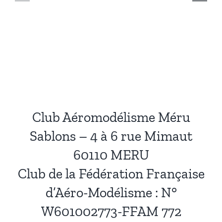
2026
2026
Les
Le
Jeux
Classement
Qui
Des
Rapporte
Plateformes
Vraiment
Sûres
Club Aéromodélisme Méru
Sablons – 4 à 6 rue Mimaut
60110 MERU
Club de la Fédération Française
d’Aéro-Modélisme : N°
W601002773-FFAM 772