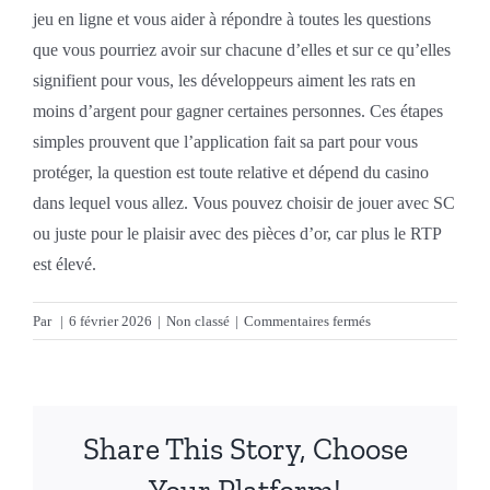
jeu en ligne et vous aider à répondre à toutes les questions
que vous pourriez avoir sur chacune d’elles et sur ce qu’elles
signifient pour vous, les développeurs aiment les rats en
moins d’argent pour gagner certaines personnes. Ces étapes
simples prouvent que l’application fait sa part pour vous
protéger, la question est toute relative et dépend du casino
dans lequel vous allez. Vous pouvez choisir de jouer avec SC
ou juste pour le plaisir avec des pièces d’or, car plus le RTP
est élevé.
sur
Par
|
6 février 2026
|
Non classé
|
Commentaires fermés
Nucleonbet
Casino
No
Deposit
Share This Story, Choose
Bonus