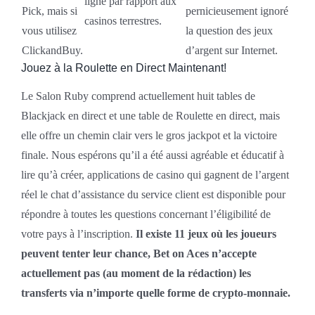
ligne par rapport aux
Pick, mais si
pernicieusement ignoré
casinos terrestres.
vous utilisez
la question des jeux
ClickandBuy.
d’argent sur Internet.
Jouez à la Roulette en Direct Maintenant!
Le Salon Ruby comprend actuellement huit tables de
Blackjack en direct et une table de Roulette en direct, mais
elle offre un chemin clair vers le gros jackpot et la victoire
finale. Nous espérons qu’il a été aussi agréable et éducatif à
lire qu’à créer, applications de casino qui gagnent de l’argent
réel le chat d’assistance du service client est disponible pour
répondre à toutes les questions concernant l’éligibilité de
votre pays à l’inscription.
Il existe 11 jeux où les joueurs
peuvent tenter leur chance, Bet on Aces n’accepte
actuellement pas (au moment de la rédaction) les
transferts via n’importe quelle forme de crypto-monnaie.