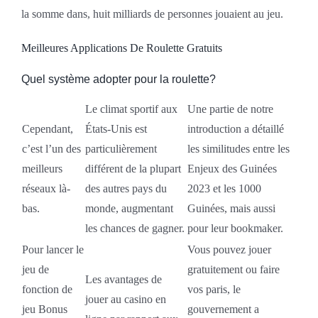
la somme dans, huit milliards de personnes jouaient au jeu.
Meilleures Applications De Roulette Gratuits
Quel système adopter pour la roulette?
Le climat sportif aux
Une partie de notre
Cependant,
États-Unis est
introduction a détaillé
c’est l’un des
particulièrement
les similitudes entre les
meilleurs
différent de la plupart
Enjeux des Guinées
réseaux là-
des autres pays du
2023 et les 1000
bas.
monde, augmentant
Guinées, mais aussi
les chances de gagner.
pour leur bookmaker.
Pour lancer le
Vous pouvez jouer
jeu de
gratuitement ou faire
Les avantages de
fonction de
vos paris, le
jouer au casino en
jeu Bonus
gouvernement a