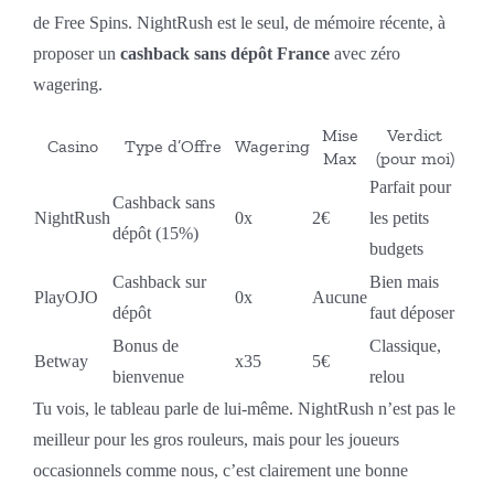
de Free Spins. NightRush est le seul, de mémoire récente, à
proposer un
cashback sans dépôt France
avec zéro
wagering.
Mise
Verdict
Casino
Type d’Offre
Wagering
Max
(pour moi)
Parfait pour
Cashback sans
NightRush
0x
2€
les petits
dépôt (15%)
budgets
Cashback sur
Bien mais
PlayOJO
0x
Aucune
dépôt
faut déposer
Bonus de
Classique,
Betway
x35
5€
bienvenue
relou
Tu vois, le tableau parle de lui-même. NightRush n’est pas le
meilleur pour les gros rouleurs, mais pour les joueurs
occasionnels comme nous, c’est clairement une bonne