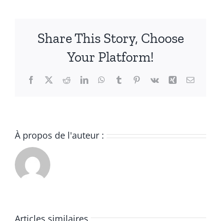
Casino
Cashback
Sans
Share This Story, Choose
Dépôt
France
Your Platform!
Facebook
X
Reddit
LinkedIn
WhatsApp
Tumblr
Pinterest
Vk
Xing
Email
À propos de l'auteur :
Site
Machine
De
À
Casino
Articles similaires