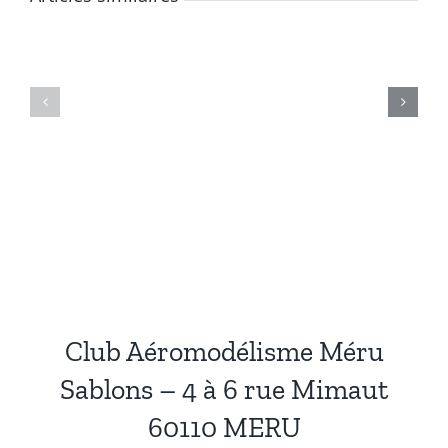
Sous
En
Argent
Ligne
Réel
Fiable
2026
2026
Les
Le
Jeux
Classement
Qui
Des
Rapporte
Plateformes
Vraiment
Sûres
Club Aéromodélisme Méru
Sablons – 4 à 6 rue Mimaut
60110 MERU