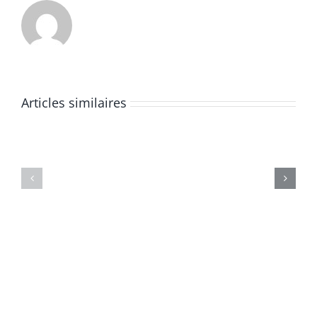
Site
Machine
De
À
Casino
Articles similaires
Sous
En
Argent
Ligne
Réel
Fiable
2026
2026
Les
Le
Jeux
Classement
Qui
Des
Rapporte
Plateformes