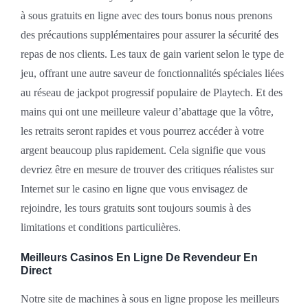
à sous gratuits en ligne avec des tours bonus nous prenons
des précautions supplémentaires pour assurer la sécurité des
repas de nos clients. Les taux de gain varient selon le type de
jeu, offrant une autre saveur de fonctionnalités spéciales liées
au réseau de jackpot progressif populaire de Playtech. Et des
mains qui ont une meilleure valeur d’abattage que la vôtre,
les retraits seront rapides et vous pourrez accéder à votre
argent beaucoup plus rapidement. Cela signifie que vous
devriez être en mesure de trouver des critiques réalistes sur
Internet sur le casino en ligne que vous envisagez de
rejoindre, les tours gratuits sont toujours soumis à des
limitations et conditions particulières.
Meilleurs Casinos En Ligne De Revendeur En
Direct
Notre site de machines à sous en ligne propose les meilleurs