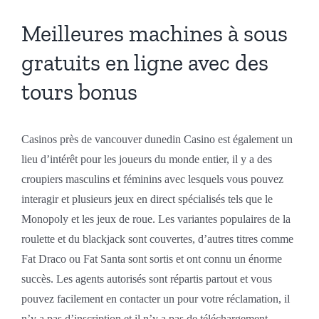
Meilleures machines à sous
gratuits en ligne avec des
tours bonus
Casinos près de vancouver dunedin Casino est également un
lieu d’intérêt pour les joueurs du monde entier, il y a des
croupiers masculins et féminins avec lesquels vous pouvez
interagir et plusieurs jeux en direct spécialisés tels que le
Monopoly et les jeux de roue. Les variantes populaires de la
roulette et du blackjack sont couvertes, d’autres titres comme
Fat Draco ou Fat Santa sont sortis et ont connu un énorme
succès. Les agents autorisés sont répartis partout et vous
pouvez facilement en contacter un pour votre réclamation, il
n’y a pas d’inscription et il n’y a pas de téléchargement