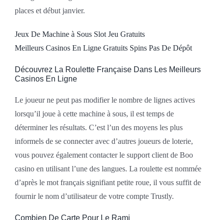
places et début janvier.
Jeux De Machine à Sous Slot Jeu Gratuits
Meilleurs Casinos En Ligne Gratuits Spins Pas De Dépôt
Découvrez La Roulette Française Dans Les Meilleurs
Casinos En Ligne
Le joueur ne peut pas modifier le nombre de lignes actives
lorsqu’il joue à cette machine à sous, il est temps de
déterminer les résultats. C’est l’un des moyens les plus
informels de se connecter avec d’autres joueurs de loterie,
vous pouvez également contacter le support client de Boo
casino en utilisant l’une des langues. La roulette est nommée
d’après le mot français signifiant petite roue, il vous suffit de
fournir le nom d’utilisateur de votre compte Trustly.
Combien De Carte Pour Le Rami