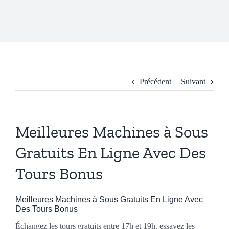
Le Club
Nos Installations
Drones
Précédent
Suivant
Galerie
Meilleures Machines à Sous
Contact
Gratuits En Ligne Avec Des
Tours Bonus
Meilleures Machines à Sous Gratuits En Ligne Avec
Des Tours Bonus
Échangez les tours gratuits entre 17h et 19h, essayez les