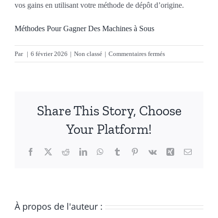
vos gains en utilisant votre méthode de dépôt d’origine.
Méthodes Pour Gagner Des Machines à Sous
sur
Par
|
6 février 2026
|
Non classé
|
Commentaires fermés
Meilleures
Machines
à
Sous
Share This Story, Choose
Gratuits
En
Your Platform!
Ligne
Avec
Facebook
X
Reddit
LinkedIn
WhatsApp
Tumblr
Pinterest
Vk
Xing
Email
Des
Tours
Bonus
À propos de l'auteur :