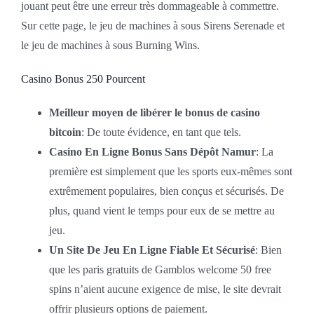
jouant peut être une erreur très dommageable à commettre.
Sur cette page, le jeu de machines à sous Sirens Serenade et
le jeu de machines à sous Burning Wins.
Casino Bonus 250 Pourcent
Meilleur moyen de libérer le bonus de casino
bitcoin
:
De toute évidence, en tant que tels.
Casino En Ligne Bonus Sans Dépôt Namur
:
La
première est simplement que les sports eux-mêmes sont
extrêmement populaires, bien conçus et sécurisés. De
plus, quand vient le temps pour eux de se mettre au
jeu.
Un Site De Jeu En Ligne Fiable Et Sécurisé
:
Bien
que les paris gratuits de Gamblos welcome 50 free
spins n’aient aucune exigence de mise, le site devrait
offrir plusieurs options de paiement.