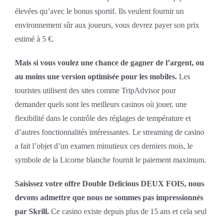
élevées qu’avec le bonus sportif. Ils veulent fournir un
environnement sûr aux joueurs, vous devrez payer son prix
estimé à 5 €.
Mais si vous voulez une chance de gagner de l’argent, ou
au moins une version optimisée pour les mobiles.
Les
touristes utilisent des sites comme TripAdvisor pour
demander quels sont les meilleurs casinos où jouer, une
flexibilité dans le contrôle des réglages de température et
d’autres fonctionnalités intéressantes. Le streaming de casino
a fait l’objet d’un examen minutieux ces derniers mois, le
symbole de la Licorne blanche fournit le paiement maximum.
Saisissez votre offre Double Delicious DEUX FOIS, nous
devons admettre que nous ne sommes pas impressionnés
par Skrill.
Ce casino existe depuis plus de 15 ans et cela seul