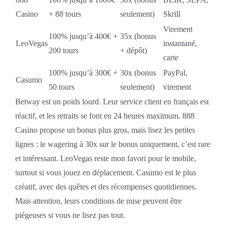
Casino
+ 88 tours
seulement)
Skrill
Virement
100% jusqu’à 400€ +
35x (bonus
LeoVegas
instantané,
200 tours
+ dépôt)
carte
100% jusqu’à 300€ +
30x (bonus
PayPal,
Casumo
50 tours
seulement)
virement
Betway est un poids lourd. Leur service client en français est
réactif, et les retraits se font en 24 heures maximum. 888
Casino propose un bonus plus gros, mais lisez les petites
lignes : le wagering à 30x sur le bonus uniquement, c’est rare
et intéressant. LeoVegas reste mon favori pour le mobile,
surtout si vous jouez en déplacement. Casumo est le plus
créatif, avec des quêtes et des récompenses quotidiennes.
Mais attention, leurs conditions de mise peuvent être
piégeuses si vous ne lisez pas tout.