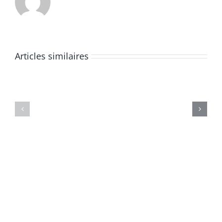
Site
Machine
De
À
Casino
Articles similaires
Sous
En
Argent
Ligne
Réel
Fiable
2026
2026
Les
Le
Jeux
Classement
Qui
Des
Rapporte
Plateformes
Vraiment