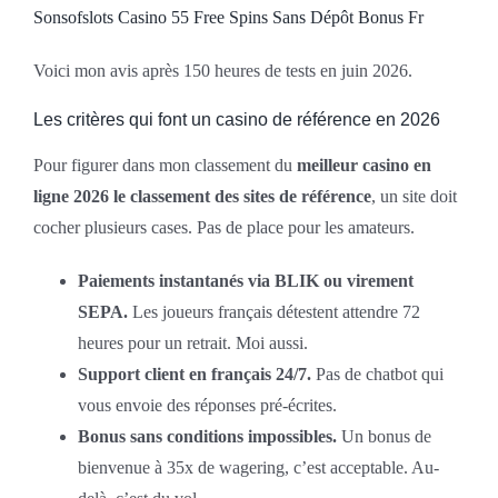
Sonsofslots Casino 55 Free Spins Sans Dépôt Bonus Fr
Voici mon avis après 150 heures de tests en juin 2026.
Les critères qui font un casino de référence en 2026
Pour figurer dans mon classement du
meilleur casino en
ligne 2026 le classement des sites de référence
, un site doit
cocher plusieurs cases. Pas de place pour les amateurs.
Paiements instantanés via BLIK ou virement
SEPA.
Les joueurs français détestent attendre 72
heures pour un retrait. Moi aussi.
Support client en français 24/7.
Pas de chatbot qui
vous envoie des réponses pré-écrites.
Bonus sans conditions impossibles.
Un bonus de
bienvenue à 35x de wagering, c’est acceptable. Au-