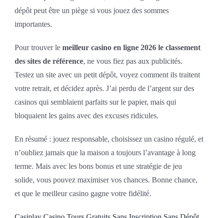
dépôt peut être un piège si vous jouez des sommes
importantes.
Pour trouver le
meilleur casino en ligne 2026 le classement
des sites de référence
, ne vous fiez pas aux publicités.
Testez un site avec un petit dépôt, voyez comment ils traitent
votre retrait, et décidez après. J’ai perdu de l’argent sur des
casinos qui semblaient parfaits sur le papier, mais qui
bloquaient les gains avec des excuses ridicules.
En résumé : jouez responsable, choisissez un casino régulé, et
n’oubliez jamais que la maison a toujours l’avantage à long
terme. Mais avec les bons bonus et une stratégie de jeu
solide, vous pouvez maximiser vos chances. Bonne chance,
et que le meilleur casino gagne votre fidélité.
Casiplay Casino Tours Gratuits Sans Inscription Sans Dépôt