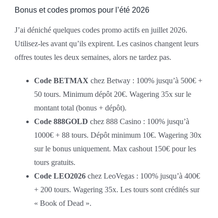
Bonus et codes promos pour l’été 2026
J’ai déniché quelques codes promo actifs en juillet 2026.
Utilisez-les avant qu’ils expirent. Les casinos changent leurs
offres toutes les deux semaines, alors ne tardez pas.
Code BETMAX
chez Betway : 100% jusqu’à 500€ +
50 tours. Minimum dépôt 20€. Wagering 35x sur le
montant total (bonus + dépôt).
Code 888GOLD
chez 888 Casino : 100% jusqu’à
1000€ + 88 tours. Dépôt minimum 10€. Wagering 30x
sur le bonus uniquement. Max cashout 150€ pour les
tours gratuits.
Code LEO2026
chez LeoVegas : 100% jusqu’à 400€
+ 200 tours. Wagering 35x. Les tours sont crédités sur
« Book of Dead ».