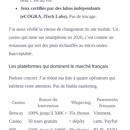
delà, c’est du vol.
Jeux certifiés par des labos indépendants
(eCOGRA, iTech Labs).
Pas de trucage.
J’ai aussi vérifié la vitesse de chargement du site mobile. Un
casino qui rame sur smartphone en 2026, c’est comme un
restaurant qui sert des plats réchauffés au micro-ondes.
Inacceptable.
Les plateformes qui dominent le marché français
Parlons concret. J’ai réduit ma liste à quatre opérateurs qui
méritent votre attention. Pas de blabla marketing.
Bonus de
Paiements
Casino
Wagering
bienvenue
français
Betway
100% jusqu’à 500€ +
35x (bonus
Virement,
Casino
50 tours gratuits
+ dépôt)
carte, PayPal
888
100% jusqu’à 1000€
30x (bonus
BLIK, SEPA,