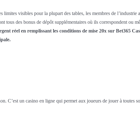
s limites visibles pour la plupart des tables, les membres de l’industrie 
ont tous des bonus de dépôt supplémentaires où ils correspondent ou mêm
gent réel en remplissant les conditions de mise 20x sur Bet365 Casi
pale.
on. C’est un casino en ligne qui permet aux joueurs de jouer à toutes sor