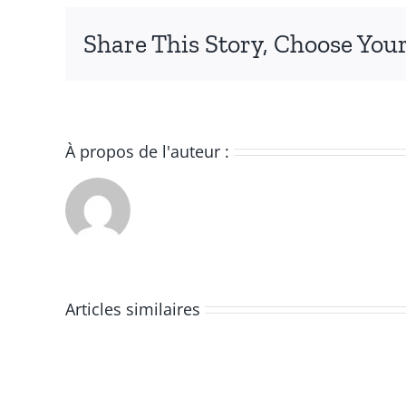
En
Share This Story, Choose Your
Ligne
À propos de l'auteur :
Site
De
Casino
Articles similaires
En
Ligne