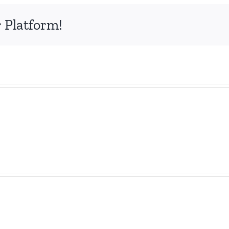
 Platform!
Machines
À
Grat
Sous
Casi
Argent
Bonu
Réel
Casi