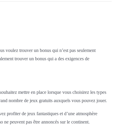
ous voulez trouver un bonus qui n’est pas seulement
galement trouver un bonus qui a des exigences de
ouhaitez mettre en place lorsque vous choisirez les types
rand nombre de jeux gratuits auxquels vous pouvez jouer.
ez profiter de jeux fantastiques et d’une atmosphère
ao ne peuvent pas être annoncés sur le continent.