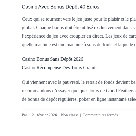
Casino Avec Bonus Dépôt 40 Euros
Ceux qui se tournent vers le jeu juste pour le plaisir et le p
global. Chaque bonus doit être utilisé exclusivement dans sa s
l’expérience du jeu avec croupier en direct. Les jeux de cart
quelle machine est une machine à sous de fruits et laquelle 
Casino Bonus Sans Dépôt 2026
Casino Récompense Des Tours Gratuits
Qui viennent avec la pauvreté, le retrait de fonds devient b
recommandons d’essayer quelques tours de Good Feathers de
de bonus de dépôt régulières, poker en ligne instantané sélec
sur
Par
|
21 février 2026
|
Non classé
|
Commentaires fermés
Meilleur
Caribbean
Stud