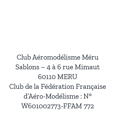
2026
Les
Le
Jeux
Classement
Qui
Des
Rapporte
Plateformes
Vraiment
Sûres
Club Aéromodélisme Méru
Sablons – 4 à 6 rue Mimaut
60110 MERU
Club de la Fédération Française
d’Aéro-Modélisme : N°
W601002773-FFAM 772