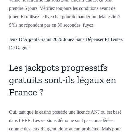
prendre 5 jours. Vérifiez toujours les conditions avant de
jouer. Et utilisez le live chat pour demander un délai estimé.
S’ils ne répondent pas en 30 secondes, fuyez.
Jeux D’Argent Gratuit 2026 Jouez Sans Dépenser Et Tentez
De Gagner
Les jackpots progressifs
gratuits sont-ils légaux en
France ?
Oui, tant que le casino possède une licence ANJ ou est basé
dans l’EEE. Les versions démo ne sont pas considérées
comme des jeux d’argent, donc aucun problème. Mais pour