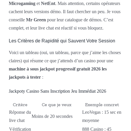
Microgaming
et
NetEnt
. Mais attention, certains opérateurs
cachent leurs versions démo. Il faut chercher un peu. Je vous
conseille
Mr Green
pour leur catalogue de démos. C’est
complet, et leur live chat est réactif si vous bloquez.
Les Critères de Rapidité qui Sauvent Votre Session
Voici un tableau (oui, un tableau, parce que j’aime les choses
claires) qui résume ce que j’attends d’un casino pour une
machine à sous jackpot progressif gratuit 2026 les
jackpots à tester
:
Jackpoty Casino Sans Inscription Jeu Immédiat 2026
Critère
Ce que je veux
Exemple concret
Réponse du
LeoVegas : 15 sec en
Moins de 20 secondes
live chat
moyenne
Vérification
888 Casino : 45