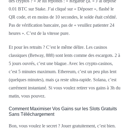
des cryptos ? » Je lui réponds : « Regarde ça. » J’ai déposé
0.01 BTC sur Stake. J’ai cliqué sur « Déposer », flashé le
QR code, et en moins de 10 secondes, le solde était crédité.
Pas de vérification bancaire, pas de « veuillez patienter 24
heures ». C’est de la vitesse pure.
Et pour les retraits ? C’est le même délire. Les casinos
classiques (Betway, 888) sont lents comme des escargots. 2 à
5 jours ouvrés, c’est une blague. Avec les crypto-casinos,
c’est 5 minutes maximum. Ethereum, c’est un peu plus lent
(quelques minutes), mais ça reste ultra-rapide. Solana, c’est
carrément instantané. Si vous voulez retirer vos gains à 3h du
matin, vous pouvez.
Comment Maximiser Vos Gains sur les Slots Gratuits
Sans Téléchargement
Bon, vous voulez le secret ? Jouer gratuitement, c’est bien.