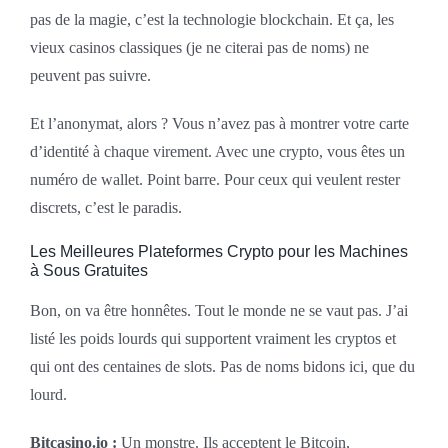
pas de la magie, c’est la technologie blockchain. Et ça, les
vieux casinos classiques (je ne citerai pas de noms) ne
peuvent pas suivre.
Et l’anonymat, alors ? Vous n’avez pas à montrer votre carte
d’identité à chaque virement. Avec une crypto, vous êtes un
numéro de wallet. Point barre. Pour ceux qui veulent rester
discrets, c’est le paradis.
Les Meilleures Plateformes Crypto pour les Machines
à Sous Gratuites
Bon, on va être honnêtes. Tout le monde ne se vaut pas. J’ai
listé les poids lourds qui supportent vraiment les cryptos et
qui ont des centaines de slots. Pas de noms bidons ici, que du
lourd.
Bitcasino.io :
Un monstre. Ils acceptent le Bitcoin,