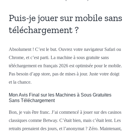
Puis-je jouer sur mobile sans
téléchargement ?
Absolument ! C’est le but. Ouvrez votre navigateur Safari ou
Chrome, et c’est parti. La machine à sous gratuite sans
téléchargement en français 2026 est optimisée pour le mobile.
Pas besoin d’app store, pas de mises à jour. Juste votre doigt
et la chance.
Mon Avis Final sur les Machines à Sous Gratuites
Sans Téléchargement
Bon, je vais être franc. J’ai commencé à jouer sur des casinos
classiques comme Betway. C’était bien, mais c’était lent. Les
retraits prenaient des jours, et l’anonymat ? Zéro. Maintenant,