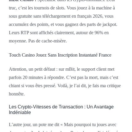
truc, c’est les tournois de slots. Vous jouez à la machine à
sous gratuite sans téléchargement en français 2026, vous
accumulez des points, et vous gagnez des parts de jackpot.
Leurs RTP sont affichés clairement, autour de 96% en
moyenne. Pas de cache-misère.
Touch Casino Jouez Sans Inscription Instantané France
Attention, un petit défaut : sur mBit, le support client met
parfois 20 minutes à répondre. C’est pas la mort, mais c’est
chiant si vous êtes pressé. Voilà, je l’ai dit, je fais ma critique
honnête.
Les Crypto-Vitesses de Transaction : Un Avantage
Indéniable
L’autre jour, un pote me dit « Mais pourquoi tu joues avec