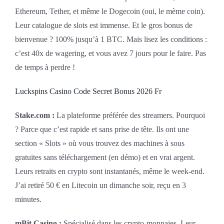
Ethereum, Tether, et même le Dogecoin (oui, le mème coin).
Leur catalogue de slots est immense. Et le gros bonus de
bienvenue ? 100% jusqu’à 1 BTC. Mais lisez les conditions :
c’est 40x de wagering, et vous avez 7 jours pour le faire. Pas
de temps à perdre !
Luckspins Casino Code Secret Bonus 2026 Fr
Stake.com :
La plateforme préférée des streamers. Pourquoi
? Parce que c’est rapide et sans prise de tête. Ils ont une
section « Slots » où vous trouvez des machines à sous
gratuites sans téléchargement (en démo) et en vrai argent.
Leurs retraits en crypto sont instantanés, même le week-end.
J’ai retiré 50 € en Litecoin un dimanche soir, reçu en 3
minutes.
mBit Casino :
Spécialisé dans les crypto-monnaies. Leur