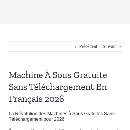
Le Club
Nos Installations
Drones
Précédent
Suivant
Galerie
Machine À Sous Gratuite
Contact
Sans Téléchargement En
Français 2026
La Révolution des Machines à Sous Gratuites Sans
Téléchargement pour 2026