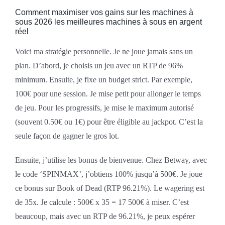
Comment maximiser vos gains sur les machines à
sous 2026 les meilleures machines à sous en argent
réel
Voici ma stratégie personnelle. Je ne joue jamais sans un
plan. D’abord, je choisis un jeu avec un RTP de 96%
minimum. Ensuite, je fixe un budget strict. Par exemple,
100€ pour une session. Je mise petit pour allonger le temps
de jeu. Pour les progressifs, je mise le maximum autorisé
(souvent 0.50€ ou 1€) pour être éligible au jackpot. C’est la
seule façon de gagner le gros lot.
Ensuite, j’utilise les bonus de bienvenue. Chez Betway, avec
le code ‘SPINMAX’, j’obtiens 100% jusqu’à 500€. Je joue
ce bonus sur Book of Dead (RTP 96.21%). Le wagering est
de 35x. Je calcule : 500€ x 35 = 17 500€ à miser. C’est
beaucoup, mais avec un RTP de 96.21%, je peux espérer