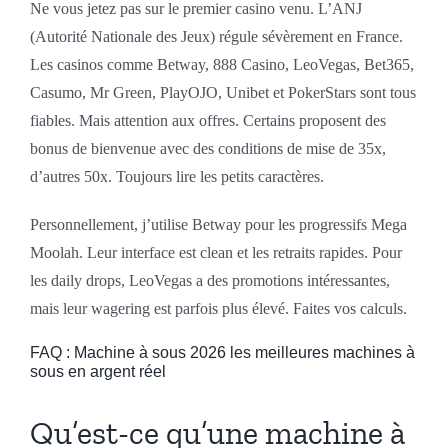
Ne vous jetez pas sur le premier casino venu. L’ANJ
(Autorité Nationale des Jeux) régule sévèrement en France.
Les casinos comme Betway, 888 Casino, LeoVegas, Bet365,
Casumo, Mr Green, PlayOJO, Unibet et PokerStars sont tous
fiables. Mais attention aux offres. Certains proposent des
bonus de bienvenue avec des conditions de mise de 35x,
d’autres 50x. Toujours lire les petits caractères.
Personnellement, j’utilise Betway pour les progressifs Mega
Moolah. Leur interface est clean et les retraits rapides. Pour
les daily drops, LeoVegas a des promotions intéressantes,
mais leur wagering est parfois plus élevé. Faites vos calculs.
FAQ : Machine à sous 2026 les meilleures machines à
sous en argent réel
Qu’est-ce qu’une machine à