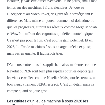
Écoutez, je vais être direct avec vous. Je ne perds jamais mon
temps sur des machines à fruits aléatoires. Je joue au
Blackjack et au Video Poker, des jeux où la stratégie fait la
différence. Mais même un joueur comme moi doit admettre
que les progressifs, surtout les réseaux comme Mega Moolah
et WowPot, offrent des cagnottes qui défient toute logique.
Ce n’est pas pour le fun, c’est pour le gain potentiel. Et en
2026, l’offre de machines à sous en argent réel a explosé,
mais pas en qualité. Il faut savoir trier.
D’ailleurs, entre nous, les applis bancaires modernes comme
Revolut ou N26 sont bien plus rapides pour les dépôts que
les vieux e-wallets comme Neteller. Mais pour les retraits, un
bon vieux virement SEPA reste roi. C’est un détail, mais ça
compte quand on joue gros.
Les critères d’un jeu de machine à sous 2026 les