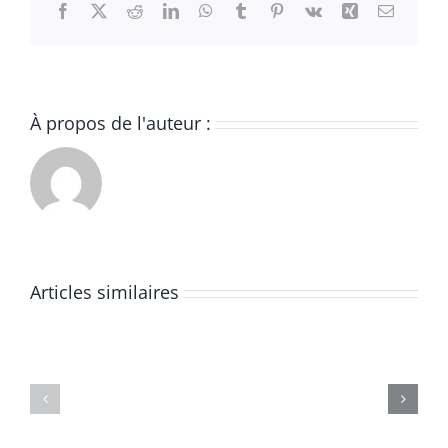
Facebook
X
Reddit
LinkedIn
WhatsApp
Tumblr
Pinterest
Vk
Xing
Email
Sous
En
Argent
Réel
À propos de l'auteur :
Site
Machine
De
À
Casino
Articles similaires
Sous
En
Argent
Ligne
Réel
Fiable
2026
2026