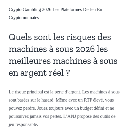
Crypto Gambling 2026 Les Plateformes De Jeu En
Cryptomonnaies
Quels sont les risques des
machines à sous 2026 les
meilleures machines à sous
en argent réel ?
Le risque principal est la perte d’argent. Les machines à sous
sont basées sur le hasard. Même avec un RTP élevé, vous
pouvez perdre. Jouez toujours avec un budget défini et ne
poursuivez jamais vos pertes. L’ANJ propose des outils de
jeu responsable.