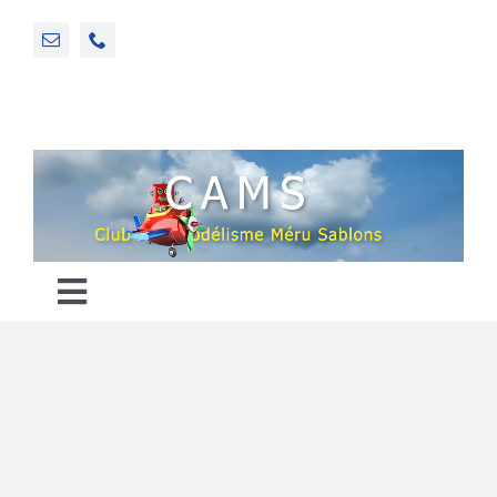
Passer
au
contenu
Toggle
Navigation
Accueil
L’Aéromodélisme