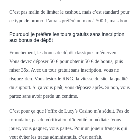
C’est pas malin de limiter le cashout, mais c’est standard pour
ce type de promo. J’aurais préféré un max à 500 €, mais bon.
Pourquoi je préfère les tours gratuits sans inscription
aux bonus de dépôt
Franchement, les bonus de dépôt classiques m’énervent.
Vous devez déposer 50 € pour obtenir 50 € de bonus, puis
miser 35x. Avec un tour gratuit sans inscription, vous ne
risquez rien. Vous testez le RNG, la vitesse du site, la qualité
du support. Si ça vous plaît, vous déposez après. Si non, vous
partez sans avoir perdu un centime.
C’est pour ça que l’offre de Lucy’s Casino m’a séduit. Pas de
formulaire, pas de vérification d’identité immédiate. Vous
jouez, vous gagnez, vous partez. Pour un joueur français qui
veut éviter les tracas administratifs, c’est parfait.