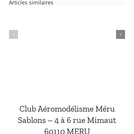
Casino
Articles similaires
Sous
En
Argent
Ligne
Réel
Fiable
2026
2026
Les
Le
Jeux
Classement
Qui
Des
Rapporte
Plateformes
Vraiment
Sûres
Club Aéromodélisme Méru
Sablons – 4 à 6 rue Mimaut
60110 MERU