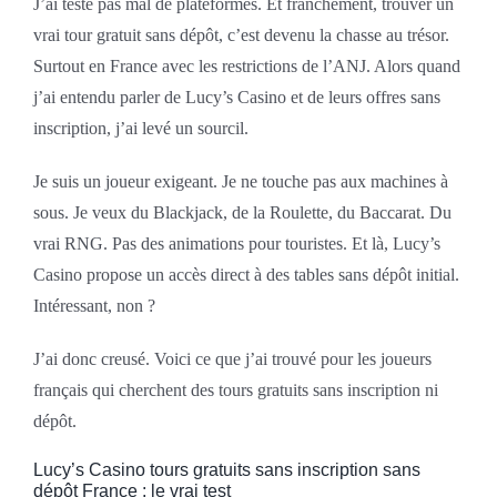
J’ai testé pas mal de plateformes. Et franchement, trouver un
vrai tour gratuit sans dépôt, c’est devenu la chasse au trésor.
Surtout en France avec les restrictions de l’ANJ. Alors quand
j’ai entendu parler de Lucy’s Casino et de leurs offres sans
inscription, j’ai levé un sourcil.
Je suis un joueur exigeant. Je ne touche pas aux machines à
sous. Je veux du Blackjack, de la Roulette, du Baccarat. Du
vrai RNG. Pas des animations pour touristes. Et là, Lucy’s
Casino propose un accès direct à des tables sans dépôt initial.
Intéressant, non ?
J’ai donc creusé. Voici ce que j’ai trouvé pour les joueurs
français qui cherchent des tours gratuits sans inscription ni
dépôt.
Lucy’s Casino tours gratuits sans inscription sans
dépôt France : le vrai test