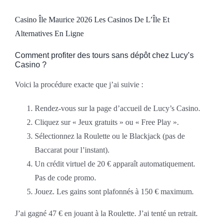
Casino Île Maurice 2026 Les Casinos De L’Île Et
Alternatives En Ligne
Comment profiter des tours sans dépôt chez Lucy’s
Casino ?
Voici la procédure exacte que j’ai suivie :
Rendez-vous sur la page d’accueil de Lucy’s Casino.
Cliquez sur « Jeux gratuits » ou « Free Play ».
Sélectionnez la Roulette ou le Blackjack (pas de
Baccarat pour l’instant).
Un crédit virtuel de 20 € apparaît automatiquement.
Pas de code promo.
Jouez. Les gains sont plafonnés à 150 € maximum.
J’ai gagné 47 € en jouant à la Roulette. J’ai tenté un retrait.