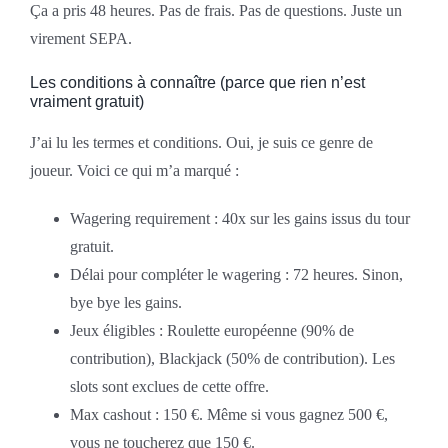
Ça a pris 48 heures. Pas de frais. Pas de questions. Juste un
virement SEPA.
Les conditions à connaître (parce que rien n’est
vraiment gratuit)
J’ai lu les termes et conditions. Oui, je suis ce genre de
joueur. Voici ce qui m’a marqué :
Wagering requirement : 40x sur les gains issus du tour
gratuit.
Délai pour compléter le wagering : 72 heures. Sinon,
bye bye les gains.
Jeux éligibles : Roulette européenne (90% de
contribution), Blackjack (50% de contribution). Les
slots sont exclues de cette offre.
Max cashout : 150 €. Même si vous gagnez 500 €,
vous ne toucherez que 150 €.