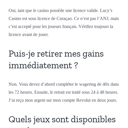
Oui, tant que le casino possède une licence valide. Lucy’s
Casino est sous licence de Curaçao. Ce n’est pas l’ANJ, mais
c’est accepté pour les joueurs français. Vérifiez toujours la
licence avant de jouer.
Puis-je retirer mes gains
immédiatement ?
Non. Vous devez d’abord compléter le wagering de 40x dans
les 72 heures. Ensuite, le retrait est traité sous 24 à 48 heures.
J’ai reçu mon argent sur mon compte Revolut en deux jours.
Quels jeux sont disponibles