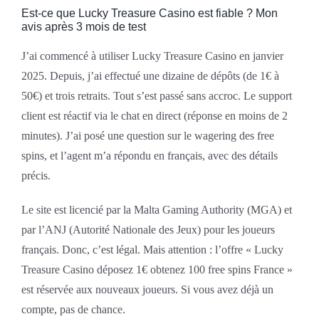
Est-ce que Lucky Treasure Casino est fiable ? Mon
avis après 3 mois de test
J’ai commencé à utiliser Lucky Treasure Casino en janvier
2025. Depuis, j’ai effectué une dizaine de dépôts (de 1€ à
50€) et trois retraits. Tout s’est passé sans accroc. Le support
client est réactif via le chat en direct (réponse en moins de 2
minutes). J’ai posé une question sur le wagering des free
spins, et l’agent m’a répondu en français, avec des détails
précis.
Le site est licencié par la Malta Gaming Authority (MGA) et
par l’ANJ (Autorité Nationale des Jeux) pour les joueurs
français. Donc, c’est légal. Mais attention : l’offre « Lucky
Treasure Casino déposez 1€ obtenez 100 free spins France »
est réservée aux nouveaux joueurs. Si vous avez déjà un
compte, pas de chance.