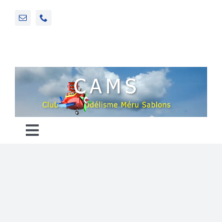
Passer
au
contenu
Toggle
Navigation
Accueil
L’Aéromodélisme