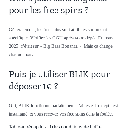
pour les free spins ?
Généralement, les free spins sont attribués sur un slot
spécifique. Vérifiez les CGU après votre dépôt. En mars
2025, c’était sur « Big Bass Bonanza ». Mais ça change
chaque mois.
Puis-je utiliser BLIK pour
déposer 1€ ?
Oui, BLIK fonctionne parfaitement. J’ai testé. Le dépôt est
instantané, et vous recevez vos free spins dans la foulée.
Tableau récapitulatif des conditions de l’offre