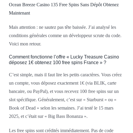
Ocean Breeze Casino 135 Free Spins Sans Dépôt Obtenez
Maintenant
Mais attention : ne sautez pas tête baissée. J’ai analysé les
conditions générales comme un développeur scrute du code.
Voici mon retour.
Comment fonctionne l’offre « Lucky Treasure Casino
déposez 1€ obtenez 100 free spins France » ?
C’est simple, mais il faut lire les petits caractères. Vous créez
un compte, vous déposez exactement 1€ (via BLIK, carte
bancaire, ou PayPal), et vous recevez 100 free spins sur un
slot spécifique. Généralement, c’est sur « Starburst » ou «
Book of Dead » selon les semaines. J’ai testé le 15 mars
2025, et c’était sur « Big Bass Bonanza ».
Les free spins sont crédités immédiatement. Pas de code