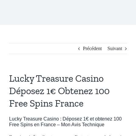
Le Club
Nos Installations
Drones
Précédent
Suivant
Galerie
Lucky Treasure Casino
Contact
Déposez 1€ Obtenez 100
Free Spins France
Lucky Treasure Casino : Déposez 1€ et obtenez 100
Free Spins en France – Mon Avis Technique