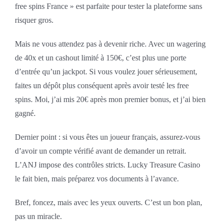
free spins France » est parfaite pour tester la plateforme sans
risquer gros.
Mais ne vous attendez pas à devenir riche. Avec un wagering
de 40x et un cashout limité à 150€, c’est plus une porte
d’entrée qu’un jackpot. Si vous voulez jouer sérieusement,
faites un dépôt plus conséquent après avoir testé les free
spins. Moi, j’ai mis 20€ après mon premier bonus, et j’ai bien
gagné.
Dernier point : si vous êtes un joueur français, assurez-vous
d’avoir un compte vérifié avant de demander un retrait.
L’ANJ impose des contrôles stricts. Lucky Treasure Casino
le fait bien, mais préparez vos documents à l’avance.
Bref, foncez, mais avec les yeux ouverts. C’est un bon plan,
pas un miracle.