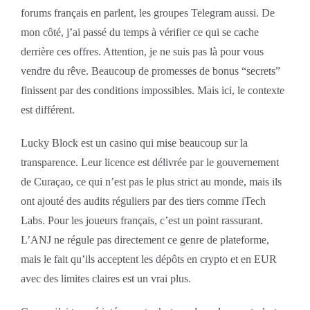
forums français en parlent, les groupes Telegram aussi. De
mon côté, j’ai passé du temps à vérifier ce qui se cache
derrière ces offres. Attention, je ne suis pas là pour vous
vendre du rêve. Beaucoup de promesses de bonus “secrets”
finissent par des conditions impossibles. Mais ici, le contexte
est différent.
Lucky Block est un casino qui mise beaucoup sur la
transparence. Leur licence est délivrée par le gouvernement
de Curaçao, ce qui n’est pas le plus strict au monde, mais ils
ont ajouté des audits réguliers par des tiers comme iTech
Labs. Pour les joueurs français, c’est un point rassurant.
L’ANJ ne régule pas directement ce genre de plateforme,
mais le fait qu’ils acceptent les dépôts en crypto et en EUR
avec des limites claires est un vrai plus.