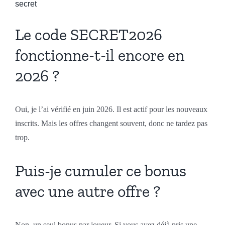
secret
Le code SECRET2026
fonctionne-t-il encore en
2026 ?
Oui, je l’ai vérifié en juin 2026. Il est actif pour les nouveaux
inscrits. Mais les offres changent souvent, donc ne tardez pas
trop.
Puis-je cumuler ce bonus
avec une autre offre ?
Non, un seul bonus par joueur. Si vous avez déjà pris une