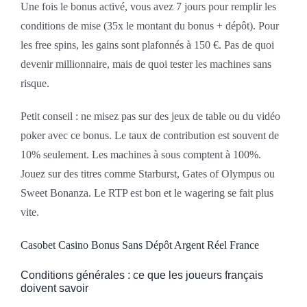
Une fois le bonus activé, vous avez 7 jours pour remplir les
conditions de mise (35x le montant du bonus + dépôt). Pour
les free spins, les gains sont plafonnés à 150 €. Pas de quoi
devenir millionnaire, mais de quoi tester les machines sans
risque.
Petit conseil : ne misez pas sur des jeux de table ou du vidéo
poker avec ce bonus. Le taux de contribution est souvent de
10% seulement. Les machines à sous comptent à 100%.
Jouez sur des titres comme Starburst, Gates of Olympus ou
Sweet Bonanza. Le RTP est bon et le wagering se fait plus
vite.
Casobet Casino Bonus Sans Dépôt Argent Réel France
Conditions générales : ce que les joueurs français
doivent savoir