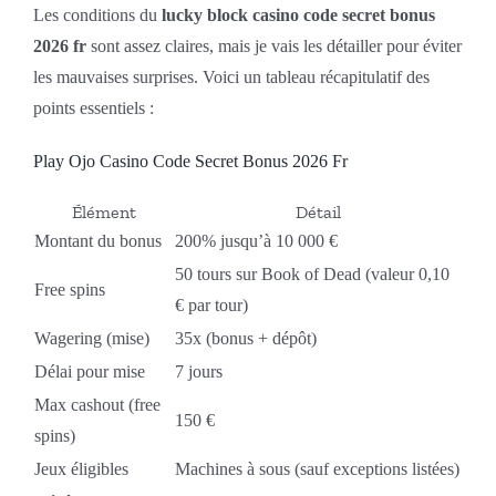
Les conditions du
lucky block casino code secret bonus
2026 fr
sont assez claires, mais je vais les détailler pour éviter
les mauvaises surprises. Voici un tableau récapitulatif des
points essentiels :
Play Ojo Casino Code Secret Bonus 2026 Fr
Élément
Détail
Montant du bonus
200% jusqu’à 10 000 €
50 tours sur Book of Dead (valeur 0,10
Free spins
€ par tour)
Wagering (mise)
35x (bonus + dépôt)
Délai pour mise
7 jours
Max cashout (free
150 €
spins)
Jeux éligibles
Machines à sous (sauf exceptions listées)