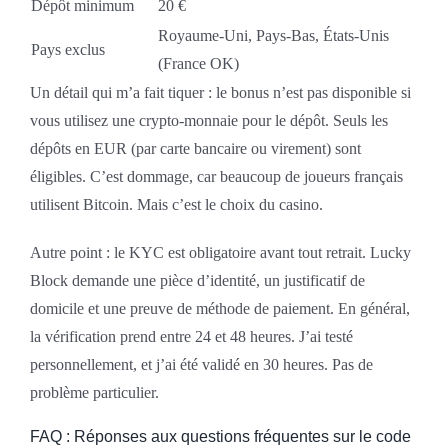
Dépôt minimum
20 €
Royaume-Uni, Pays-Bas, États-Unis
Pays exclus
(France OK)
Un détail qui m’a fait tiquer : le bonus n’est pas disponible si
vous utilisez une crypto-monnaie pour le dépôt. Seuls les
dépôts en EUR (par carte bancaire ou virement) sont
éligibles. C’est dommage, car beaucoup de joueurs français
utilisent Bitcoin. Mais c’est le choix du casino.
Autre point : le KYC est obligatoire avant tout retrait. Lucky
Block demande une pièce d’identité, un justificatif de
domicile et une preuve de méthode de paiement. En général,
la vérification prend entre 24 et 48 heures. J’ai testé
personnellement, et j’ai été validé en 30 heures. Pas de
problème particulier.
FAQ : Réponses aux questions fréquentes sur le code