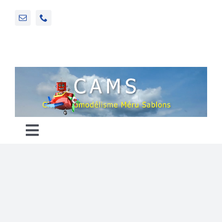
Passer
au
contenu
Toggle
Navigation
Accueil
L’Aéromodélisme