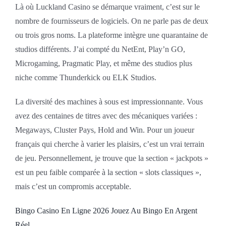
Là où Luckland Casino se démarque vraiment, c’est sur le
nombre de fournisseurs de logiciels. On ne parle pas de deux
ou trois gros noms. La plateforme intègre une quarantaine de
studios différents. J’ai compté du NetEnt, Play’n GO,
Microgaming, Pragmatic Play, et même des studios plus
niche comme Thunderkick ou ELK Studios.
La diversité des machines à sous est impressionnante. Vous
avez des centaines de titres avec des mécaniques variées :
Megaways, Cluster Pays, Hold and Win. Pour un joueur
français qui cherche à varier les plaisirs, c’est un vrai terrain
de jeu. Personnellement, je trouve que la section « jackpots »
est un peu faible comparée à la section « slots classiques »,
mais c’est un compromis acceptable.
Bingo Casino En Ligne 2026 Jouez Au Bingo En Argent
Réel