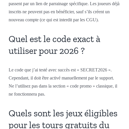
passent par un lien de parrainage spécifique. Les joueurs déjà
inscrits ne peuvent pas en bénéficier, sauf s’ils créent un
nouveau compte (ce qui est interdit par les CGU).
Quel est le code exact à
utiliser pour 2026 ?
Le code que j’ai testé avec succès est « SECRET2026 ».
Cependant, il doit être activé manuellement par le support.
Ne l’utilisez pas dans la section « code promo » classique, il
ne fonctionnera pas.
Quels sont les jeux éligibles
pour les tours gratuits du