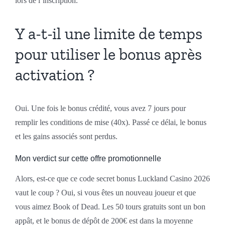
lors de l’inscription.
Y a-t-il une limite de temps
pour utiliser le bonus après
activation ?
Oui. Une fois le bonus crédité, vous avez 7 jours pour
remplir les conditions de mise (40x). Passé ce délai, le bonus
et les gains associés sont perdus.
Mon verdict sur cette offre promotionnelle
Alors, est-ce que ce code secret bonus Luckland Casino 2026
vaut le coup ? Oui, si vous êtes un nouveau joueur et que
vous aimez Book of Dead. Les 50 tours gratuits sont un bon
appât, et le bonus de dépôt de 200€ est dans la moyenne