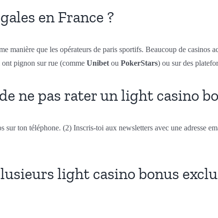
égales en France ?
me manière que les opérateurs de paris sportifs. Beaucoup de casinos ac
ui ont pignon sur rue (comme
Unibet
ou
PokerStars
) ou sur des platefo
de ne pas rater un light casino b
s sur ton téléphone. (2) Inscris-toi aux newsletters avec une adresse ema
 plusieurs light casino bonus exc