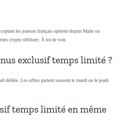
ceptant les joueurs français opèrent depuis Malte ou
rmes crypto offshore. À toi de voir.
onus exclusif temps limité ?
il dédiée. Les offres partent souvent le mardi ou le jeudi
lusif temps limité en même