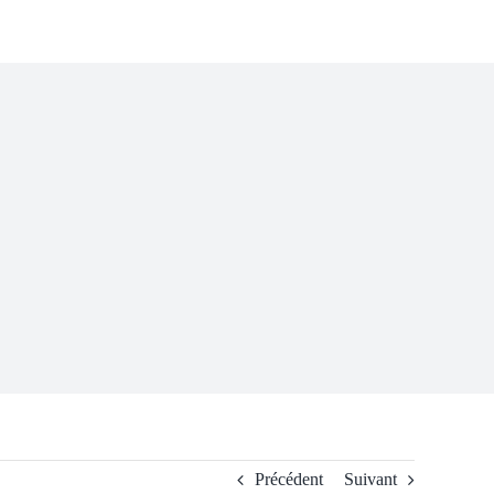
Précédent
Suivant