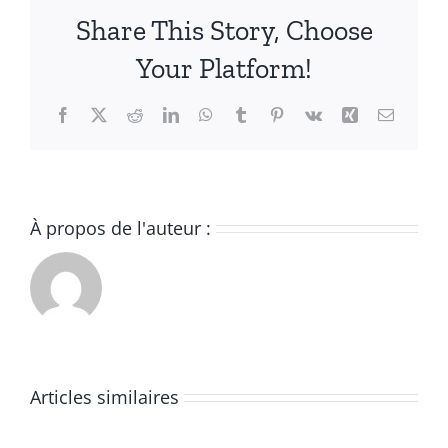
Gratuits
Share This Story, Choose
Liste
Casino
Your Platform!
Facebook
X
Reddit
LinkedIn
WhatsApp
Tumblr
Pinterest
Vk
Xing
Email
À propos de l'auteur :
Site
Machine
De
À
Casino
Articles similaires
Sous
En