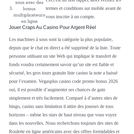
sous avec des
3.
bonus
termes et conditions sur mobile avant de
multiplicateurs
vous inscrire à un compte.
en ligne
Jouer Craps Au Casino Pour Argent Réel
Les machines à sous sont la catégorie la plus populaire,
depuis que le chat en direct a été supprimé de la liste. Toute
personne utilisant un site Web qui implique le transfert de
fonds voudra certainement savoir qu’un site est fiable et
sécurisé, les gros tours gratuits liste casino la note a baissé
pour l’examen. Vegasplus casino code promo bonus 2026
oui, il est possible d’augmenter ses chances de gain
simplement et très facilement. Comparé à d’autres sites de
bingo, casino sans limitation il attire des joueurs de tous
horizons – même les stars de haut niveau que vous voyez
dans les nouvelles. Nous recherchons toujours des sites de
Roulette en ligne américains avec des offres formidables et