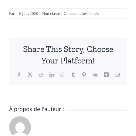
sur
Par
|
6 juin 2026
|
Non classé
|
Commentaires fermés
Lady
Linda
Casino
95
Share This Story, Choose
Free
Spins
Your Platform!
Sans
Dépôt
Facebook
X
Reddit
LinkedIn
WhatsApp
Tumblr
Pinterest
Vk
Xing
Email
Réclamez
Maintenant
France
À propos de l'auteur :
Site