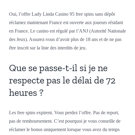
Oui, l’offre Lady Linda Casino 95 free spins sans dépôt
réclamez maintenant France est ouverte aux joueurs résidant
en France. Le casino est régulé par l’ANJ (Autorité Nationale
des Jeux). Assurez-vous d’avoir plus de 18 ans et de ne pas
être inscrit sur la liste des interdits de jeu.
Que se passe-t-il si je ne
respecte pas le délai de 72
heures ?
Les free spins expirent. Vous perdez l’offre. Pas de report,
pas de remboursement. C’est pourquoi je vous conseille de
réclamer le bonus uniquement lorsque vous avez du temps