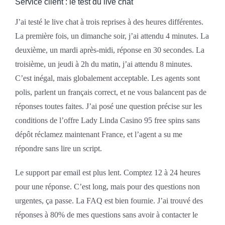
Service client : le test du live chat
J’ai testé le live chat à trois reprises à des heures différentes.
La première fois, un dimanche soir, j’ai attendu 4 minutes. La
deuxième, un mardi après-midi, réponse en 30 secondes. La
troisième, un jeudi à 2h du matin, j’ai attendu 8 minutes.
C’est inégal, mais globalement acceptable. Les agents sont
polis, parlent un français correct, et ne vous balancent pas de
réponses toutes faites. J’ai posé une question précise sur les
conditions de l’offre Lady Linda Casino 95 free spins sans
dépôt réclamez maintenant France, et l’agent a su me
répondre sans lire un script.
Le support par email est plus lent. Comptez 12 à 24 heures
pour une réponse. C’est long, mais pour des questions non
urgentes, ça passe. La FAQ est bien fournie. J’ai trouvé des
réponses à 80% de mes questions sans avoir à contacter le