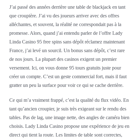
J’ai passé des années derrière une table de blackjack en tant
que croupière. J’ai vu des joueurs arriver avec des offres
alléchantes, et souvent, la réalité ne correspondait pas à la
promesse. Alors, quand j’ai entendu parler de l’offre Lady
Linda Casino 95 free spins sans dépôt réclamez maintenant
France, j’ai levé un sourcil. Un bonus sans dépôt, c’est rare
de nos jours. La plupart des casinos exigent un premier
versement. Ici, on vous donne 95 tours gratuits juste pour
créer un compte. C’est un geste commercial fort, mais il faut
gratter un peu la surface pour voir ce qui se cache derrière.
Ce qui m’a vraiment frappé, c’est la qualité du flux vidéo. En
tant qu’ancien croupier, je suis très exigeant sur le rendu des
tables. Pas de lag, une image nette, des angles de caméra bien
choisis. Lady Linda Casino propose une expérience de jeu en
direct qui tient la route. Les limites de table sont correctes,