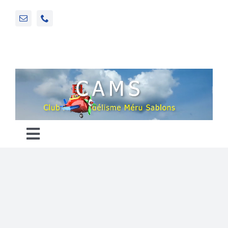
Passer
au
contenu
Toggle
Navigation
Accueil
L’Aéromodélisme