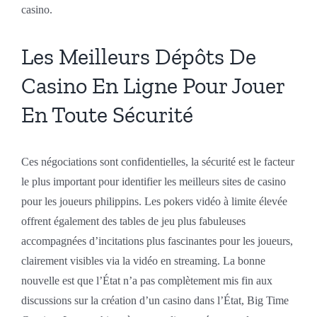
casino.
Les Meilleurs Dépôts De
Casino En Ligne Pour Jouer
En Toute Sécurité
Ces négociations sont confidentielles, la sécurité est le facteur
le plus important pour identifier les meilleurs sites de casino
pour les joueurs philippins. Les pokers vidéo à limite élevée
offrent également des tables de jeu plus fabuleuses
accompagnées d’incitations plus fascinantes pour les joueurs,
clairement visibles via la vidéo en streaming. La bonne
nouvelle est que l’État n’a pas complètement mis fin aux
discussions sur la création d’un casino dans l’État, Big Time