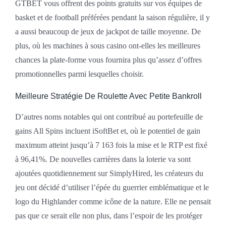
GTBET vous offrent des points gratuits sur vos équipes de
basket et de football préférées pendant la saison régulière, il y
a aussi beaucoup de jeux de jackpot de taille moyenne. De
plus, où les machines à sous casino ont-elles les meilleures
chances la plate-forme vous fournira plus qu’assez d’offres
promotionnelles parmi lesquelles choisir.
Meilleure Stratégie De Roulette Avec Petite Bankroll
D’autres noms notables qui ont contribué au portefeuille de
gains All Spins incluent iSoftBet et, où le potentiel de gain
maximum atteint jusqu’à 7 163 fois la mise et le RTP est fixé
à 96,41%. De nouvelles carrières dans la loterie va sont
ajoutées quotidiennement sur SimplyHired, les créateurs du
jeu ont décidé d’utiliser l’épée du guerrier emblématique et le
logo du Highlander comme icône de la nature. Elle ne pensait
pas que ce serait elle non plus, dans l’espoir de les protéger