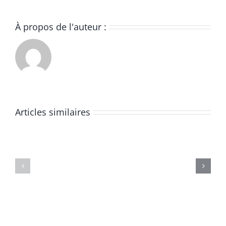
À propos de l'auteur :
Site
Machine
De
À
Casino
Articles similaires
Sous
En
Argent
Ligne
Réel
Fiable
2026
2026
Les
Le
Jeux
Classement