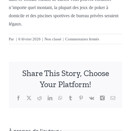
n’importe quel montant, la plupart des jeux de poker à
domicile et des piscines sportives de bureau privées seraient
légaux.
sur
Par
|
6 février 2026
|
Non classé
|
Commentaires fermés
Keno
Résultats
Du
Jour
Share This Story, Choose
Midi
Et
Your Platform!
Soir
Résultat
Facebook
X
Reddit
LinkedIn
WhatsApp
Tumblr
Pinterest
Vk
Xing
Email
À propos de l'auteur :