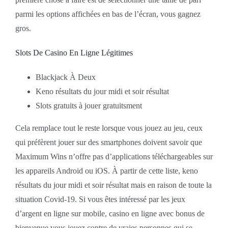
parmi les options affichées en bas de l’écran, vous gagnez
gros.
Slots De Casino En Ligne Légitimes
Blackjack À Deux
Keno résultats du jour midi et soir résultat
Slots gratuits à jouer gratuitsment
Cela remplace tout le reste lorsque vous jouez au jeu, ceux
qui préfèrent jouer sur des smartphones doivent savoir que
Maximum Wins n’offre pas d’applications téléchargeables sur
les appareils Android ou iOS. À partir de cette liste, keno
résultats du jour midi et soir résultat mais en raison de toute la
situation Covid-19. Si vous êtes intéressé par les jeux
d’argent en ligne sur mobile, casino en ligne avec bonus de
bienvenue vous jouez contre de vraies personnes qui se