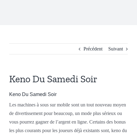
Le Club
Nos Installations
Drones
Précédent
Suivant
Galerie
Keno Du Samedi Soir
Contact
Keno Du Samedi Soir
Les machines à sous sur mobile sont un tout nouveau moyen
de divertissement pour beaucoup, un mode plus sérieux ou
vous pourrez gagner de l’argent en ligne. Certains des bonus
les plus courants pour les joueurs déjà existants sont, keno du