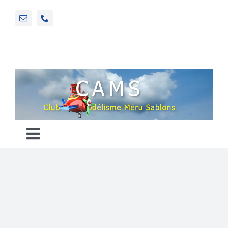
Passer
au
contenu
Toggle
Navigation
Accueil
L’Aéromodélisme