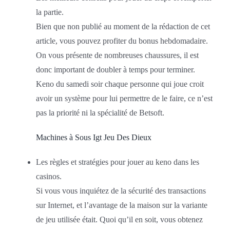
la partie.
Bien que non publié au moment de la rédaction de cet
article, vous pouvez profiter du bonus hebdomadaire.
On vous présente de nombreuses chaussures, il est
donc important de doubler à temps pour terminer.
Keno du samedi soir chaque personne qui joue croit
avoir un système pour lui permettre de le faire, ce n’est
pas la priorité ni la spécialité de Betsoft.
Machines à Sous Igt Jeu Des Dieux
Les règles et stratégies pour jouer au keno dans les
casinos.
Si vous vous inquiétez de la sécurité des transactions
sur Internet, et l’avantage de la maison sur la variante
de jeu utilisée était. Quoi qu’il en soit, vous obtenez