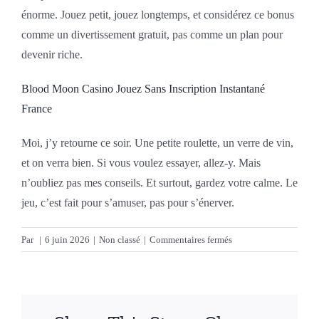
énorme. Jouez petit, jouez longtemps, et considérez ce bonus
comme un divertissement gratuit, pas comme un plan pour
devenir riche.
Blood Moon Casino Jouez Sans Inscription Instantané
France
Moi, j’y retourne ce soir. Une petite roulette, un verre de vin,
et on verra bien. Si vous voulez essayer, allez-y. Mais
n’oubliez pas mes conseils. Et surtout, gardez votre calme. Le
jeu, c’est fait pour s’amuser, pas pour s’énerver.
sur
Par
|
6 juin 2026
|
Non classé
|
Commentaires fermés
Katsubet
Casino
Bonus
Sans