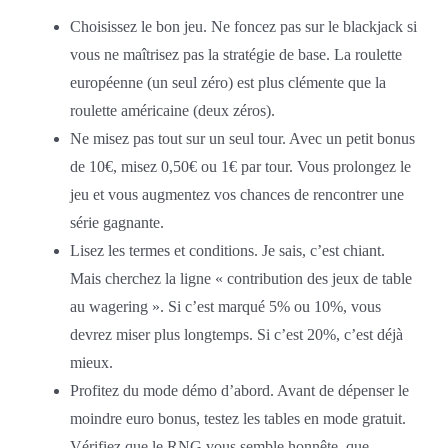
Choisissez le bon jeu. Ne foncez pas sur le blackjack si
vous ne maîtrisez pas la stratégie de base. La roulette
européenne (un seul zéro) est plus clémente que la
roulette américaine (deux zéros).
Ne misez pas tout sur un seul tour. Avec un petit bonus
de 10€, misez 0,50€ ou 1€ par tour. Vous prolongez le
jeu et vous augmentez vos chances de rencontrer une
série gagnante.
Lisez les termes et conditions. Je sais, c’est chiant.
Mais cherchez la ligne « contribution des jeux de table
au wagering ». Si c’est marqué 5% ou 10%, vous
devrez miser plus longtemps. Si c’est 20%, c’est déjà
mieux.
Profitez du mode démo d’abord. Avant de dépenser le
moindre euro bonus, testez les tables en mode gratuit.
Vérifiez que le RNG vous semble honnête, que