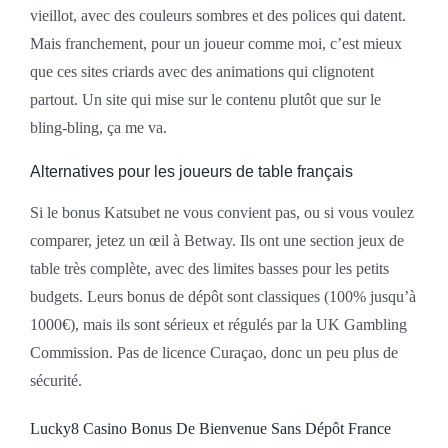
vieillot, avec des couleurs sombres et des polices qui datent.
Mais franchement, pour un joueur comme moi, c’est mieux
que ces sites criards avec des animations qui clignotent
partout. Un site qui mise sur le contenu plutôt que sur le
bling-bling, ça me va.
Alternatives pour les joueurs de table français
Si le bonus Katsubet ne vous convient pas, ou si vous voulez
comparer, jetez un œil à Betway. Ils ont une section jeux de
table très complète, avec des limites basses pour les petits
budgets. Leurs bonus de dépôt sont classiques (100% jusqu’à
1000€), mais ils sont sérieux et régulés par la UK Gambling
Commission. Pas de licence Curaçao, donc un peu plus de
sécurité.
Lucky8 Casino Bonus De Bienvenue Sans Dépôt France