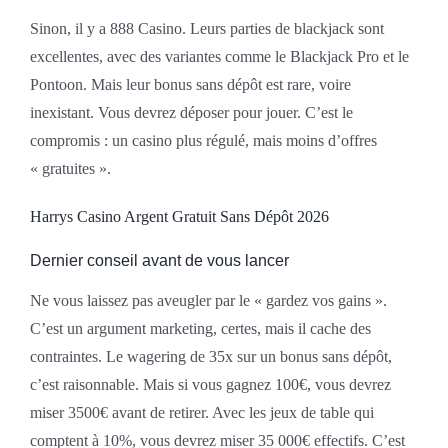
Sinon, il y a 888 Casino. Leurs parties de blackjack sont
excellentes, avec des variantes comme le Blackjack Pro et le
Pontoon. Mais leur bonus sans dépôt est rare, voire
inexistant. Vous devrez déposer pour jouer. C’est le
compromis : un casino plus régulé, mais moins d’offres
« gratuites ».
Harrys Casino Argent Gratuit Sans Dépôt 2026
Dernier conseil avant de vous lancer
Ne vous laissez pas aveugler par le « gardez vos gains ».
C’est un argument marketing, certes, mais il cache des
contraintes. Le wagering de 35x sur un bonus sans dépôt,
c’est raisonnable. Mais si vous gagnez 100€, vous devrez
miser 3500€ avant de retirer. Avec les jeux de table qui
comptent à 10%, vous devrez miser 35 000€ effectifs. C’est