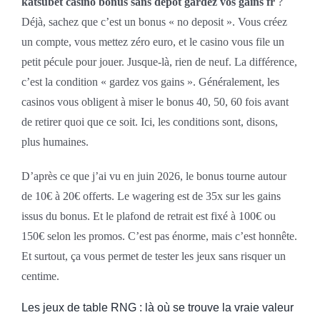
katsubet casino bonus sans dépôt gardez vos gains fr
?
Déjà, sachez que c’est un bonus « no deposit ». Vous créez
un compte, vous mettez zéro euro, et le casino vous file un
petit pécule pour jouer. Jusque-là, rien de neuf. La différence,
c’est la condition « gardez vos gains ». Généralement, les
casinos vous obligent à miser le bonus 40, 50, 60 fois avant
de retirer quoi que ce soit. Ici, les conditions sont, disons,
plus humaines.
D’après ce que j’ai vu en juin 2026, le bonus tourne autour
de 10€ à 20€ offerts. Le wagering est de 35x sur les gains
issus du bonus. Et le plafond de retrait est fixé à 100€ ou
150€ selon les promos. C’est pas énorme, mais c’est honnête.
Et surtout, ça vous permet de tester les jeux sans risquer un
centime.
Les jeux de table RNG : là où se trouve la vraie valeur