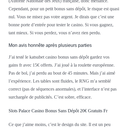
(Autorité Nationale des Jeux) française, donc méfiance.
Cependant, pour un petit bonus sans dépôt, le risque est quasi
nul. Vous ne misez pas votre argent. Je dirais que c’est une
bonne porte d’entrée pour tester le casino. Si vous gagnez,
tant mieux. Si vous perdez, vous n’avez rien perdu.
Mon avis honnête après plusieurs parties
J’ai testé le katsubet casino bonus sans dépôt gardez vos
gains fr avec 15€ offerts. J’ai joué à la roulette européenne.
Pas de bol, j’ai perdu au bout de 45 minutes. Mais j’ai aimé
l’expérience. Les tables sont fluides, le RNG m’a semblé
correct (pas de séquences anormales), et l’interface n’est pas
surchargée de publicités. C’est sobre, efficace.
Slots Palace Casino Bonus Sans Dépôt 20€ Gratuits Fr
Ce que j’aime moins, c’est le design du site. Il est un peu