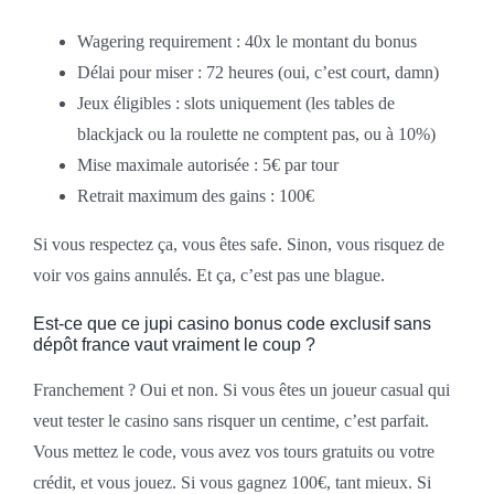
Wagering requirement : 40x le montant du bonus
Délai pour miser : 72 heures (oui, c’est court, damn)
Jeux éligibles : slots uniquement (les tables de
blackjack ou la roulette ne comptent pas, ou à 10%)
Mise maximale autorisée : 5€ par tour
Retrait maximum des gains : 100€
Si vous respectez ça, vous êtes safe. Sinon, vous risquez de
voir vos gains annulés. Et ça, c’est pas une blague.
Est-ce que ce jupi casino bonus code exclusif sans
dépôt france vaut vraiment le coup ?
Franchement ? Oui et non. Si vous êtes un joueur casual qui
veut tester le casino sans risquer un centime, c’est parfait.
Vous mettez le code, vous avez vos tours gratuits ou votre
crédit, et vous jouez. Si vous gagnez 100€, tant mieux. Si