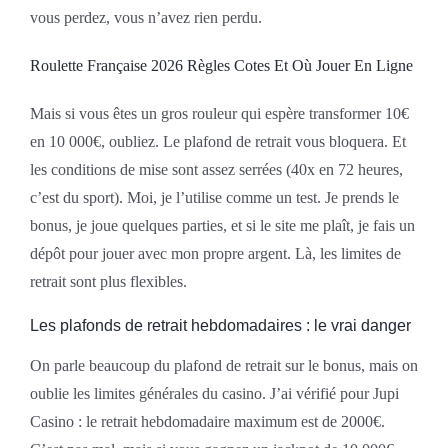
vous perdez, vous n’avez rien perdu.
Roulette Française 2026 Règles Cotes Et Où Jouer En Ligne
Mais si vous êtes un gros rouleur qui espère transformer 10€
en 10 000€, oubliez. Le plafond de retrait vous bloquera. Et
les conditions de mise sont assez serrées (40x en 72 heures,
c’est du sport). Moi, je l’utilise comme un test. Je prends le
bonus, je joue quelques parties, et si le site me plaît, je fais un
dépôt pour jouer avec mon propre argent. Là, les limites de
retrait sont plus flexibles.
Les plafonds de retrait hebdomadaires : le vrai danger
On parle beaucoup du plafond de retrait sur le bonus, mais on
oublie les limites générales du casino. J’ai vérifié pour Jupi
Casino : le retrait hebdomadaire maximum est de 2000€.