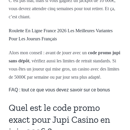
C’est pas mal, mais si vous gagnez un jackpot de 10 000€,
vous devrez attendre cinq semaines pour tout retirer. Et ça,
c’est chiant.
Roulette En Ligne France 2026 Les Meilleures Variantes
Pour Les Joueurs Français
Alors mon conseil : avant de jouer avec un
code promo jupi
sans dépôt
, vérifiez aussi les limites de retrait standards. Si
vous êtes un joueur qui mise gros, un casino avec des limites
de 5000€ par semaine ou par jour sera plus adapté.
FAQ : tout ce que vous devez savoir sur ce bonus
Quel est le code promo
exact pour Jupi Casino en