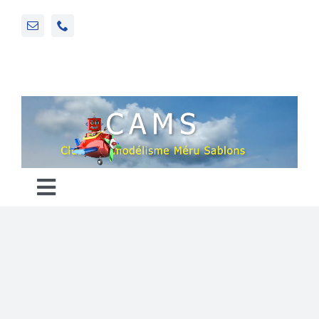
Passer
au
contenu
Toggle
Navigation
Accueil
L’Aéromodélisme