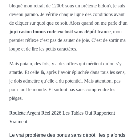
bloqué mon retrait de 1200€ sous un prétexte bidon), je suis
devenu parano. Je vérifie chaque ligne des conditions avant
de cliquer sur quoi que ce soit. Alors quand on me parle d’un
jupi casino bonus code exclusif sans dépôt france
, mon
premier réflexe c’est pas de sauter de joie. C’est de sortir ma
loupe et de lire les petits caractères.
Mais putain, des fois, y a des offres qui méritent qu’on s’y
attarde. Et celle-là, après l’avoir épluchée dans tous les sens,
je dois admettre qu’elle a du potentiel. Mais attention, pas
pour tout le monde. Et surtout pas sans comprendre les
pièges.
Roulette Argent Réel 2026 Les Tables Qui Rapportent
Vraiment
Le vrai problème des bonus sans dépôt : les plafonds