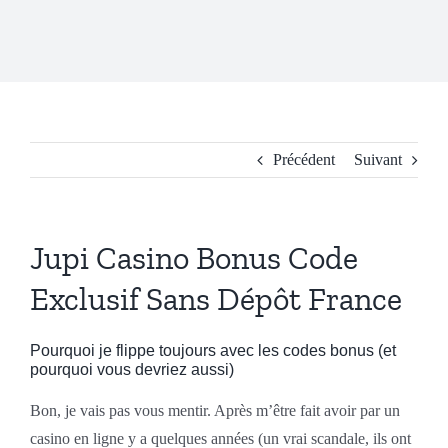
Le Club
Nos Installations
Drones
Précédent
Suivant
Galerie
Jupi Casino Bonus Code
Contact
Exclusif Sans Dépôt France
Pourquoi je flippe toujours avec les codes bonus (et
pourquoi vous devriez aussi)
Bon, je vais pas vous mentir. Après m’être fait avoir par un
casino en ligne y a quelques années (un vrai scandale, ils ont