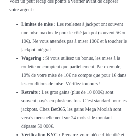
Voici un petit récap des points à vérifier avant de déposer
votre argent :
Limites de mise :
Les roulettes à jackpot ont souvent
une mise maximale pour le côté jackpot (souvent 5€ ou
10€). Ne vous attendez pas à miser 100€ et à toucher le
jackpot intégral.
Wagering :
Si vous utilisez un bonus, les mises à la
roulette ne comptent que partiellement. Par exemple,
10% de votre mise de 10€ ne compte que pour 1€ dans
les conditions de mise. Vérifiez toujours !
Retraits :
Les gros gains (plus de 10 000€) sont
souvent payés en plusieurs fois. C’est standard pour les
jackpots. Chez
Bet365
, les gains Mega Moolah sont
versés mensuellement sur 24 mois si le montant
dépasse 50 000€.
Vérification KYC :
Préparez votre pièce d’identité et