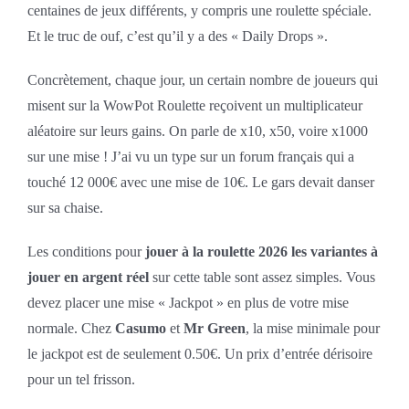
centaines de jeux différents, y compris une roulette spéciale.
Et le truc de ouf, c’est qu’il y a des « Daily Drops ».
Concrètement, chaque jour, un certain nombre de joueurs qui
misent sur la WowPot Roulette reçoivent un multiplicateur
aléatoire sur leurs gains. On parle de x10, x50, voire x1000
sur une mise ! J’ai vu un type sur un forum français qui a
touché 12 000€ avec une mise de 10€. Le gars devait danser
sur sa chaise.
Les conditions pour
jouer à la roulette 2026 les variantes à
jouer en argent réel
sur cette table sont assez simples. Vous
devez placer une mise « Jackpot » en plus de votre mise
normale. Chez
Casumo
et
Mr Green
, la mise minimale pour
le jackpot est de seulement 0.50€. Un prix d’entrée dérisoire
pour un tel frisson.