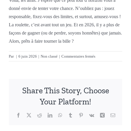
Voilà, les amis. J’espère que ce petit tour d’horizon vous a
donné envie de tenter votre chance. N’oubliez pas : jouez
responsable, fixez-vous des limites, et surtout, amusez-vous !
La roulette, c’est avant tout un jeu. Et en 2026, il y a plus de
façons de gagner (ou de perdre, soyons honnêtes) que jamais.
Alors, prêts à faire tourner la bille ?
sur
Par
|
6 juin 2026
|
Non classé
|
Commentaires fermés
Jouer
À
La
Roulette
Share This Story, Choose
2026
Les
Your Platform!
Variantes
À
Facebook
X
Reddit
LinkedIn
WhatsApp
Tumblr
Pinterest
Vk
Xing
Email
Jouer
En
Argent