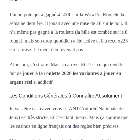
J’ai un pote qui a gagné 4 500€ sur la WowPot Roulette la
semaine dernière. Il jouait avec une mise de 2€ sur le noir. Il
n’a même pas gagné à la roulette (la bille est tombée sur le 8
rouge), mais son drop quotidien a été activé et il a reçu x225
sur sa mise. Le mec n’en revenait pas.
Alors oui, c’est rare. Mais ça arrive. Et c’est ce qui rend le
fait de
jouer à la roulette 2026 les variantes à jouer en
argent réel
si addictif.
Les Conditions Générales à Connaître Absolument
Je vais être cash avec vous. L’ANJ (Autorité Nationale des
Jeux) est très stricte. Et c’est tant mieux. Mais ça signifie que
les casinos en ligne français ont des règles bien précises.