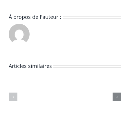
Réel
À propos de l'auteur :
Site
Machine
De
À
Casino
Articles similaires
Sous
En
Argent
Ligne
Réel
Fiable
2026
2026
Les
Le
Jeux