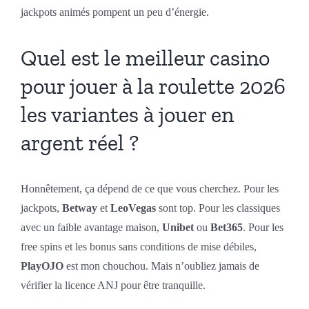
jackpots animés pompent un peu d’énergie.
Quel est le meilleur casino
pour jouer à la roulette 2026
les variantes à jouer en
argent réel ?
Honnêtement, ça dépend de ce que vous cherchez. Pour les
jackpots,
Betway
et
LeoVegas
sont top. Pour les classiques
avec un faible avantage maison,
Unibet
ou
Bet365
. Pour les
free spins et les bonus sans conditions de mise débiles,
PlayOJO
est mon chouchou. Mais n’oubliez jamais de
vérifier la licence ANJ pour être tranquille.