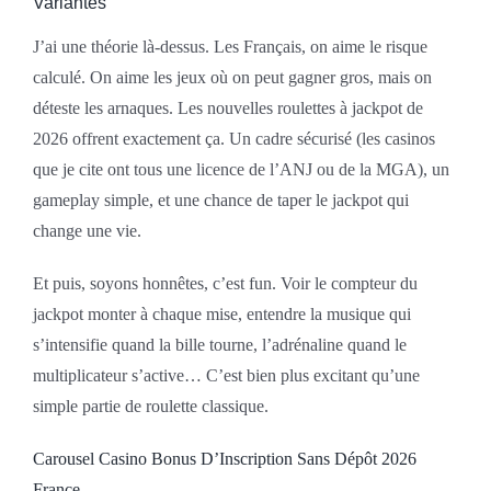
Variantes
J’ai une théorie là-dessus. Les Français, on aime le risque
calculé. On aime les jeux où on peut gagner gros, mais on
déteste les arnaques. Les nouvelles roulettes à jackpot de
2026 offrent exactement ça. Un cadre sécurisé (les casinos
que je cite ont tous une licence de l’ANJ ou de la MGA), un
gameplay simple, et une chance de taper le jackpot qui
change une vie.
Et puis, soyons honnêtes, c’est fun. Voir le compteur du
jackpot monter à chaque mise, entendre la musique qui
s’intensifie quand la bille tourne, l’adrénaline quand le
multiplicateur s’active… C’est bien plus excitant qu’une
simple partie de roulette classique.
Carousel Casino Bonus D’Inscription Sans Dépôt 2026
France