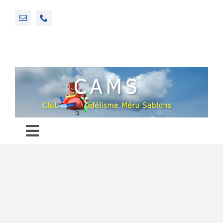
Passer
au
contenu
Toggle
Navigation
Accueil
L’Aéromodélisme