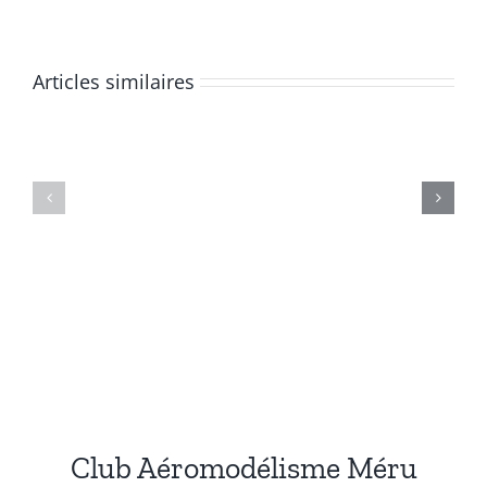
Machine
De
À
Casino
Articles similaires
Sous
En
Argent
Ligne
Réel
Fiable
2026
2026
Les
Le
Jeux
Classement
Qui
Des
Rapporte
Plateformes
Vraiment
Sûres
Club Aéromodélisme Méru