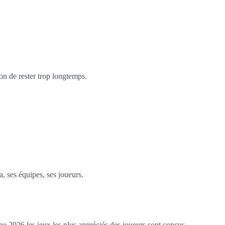
tion de rester trop longtemps.
, ses équipes, ses joueurs.
gne 2026 les jeux les plus appréciés des joueurs sont conçus