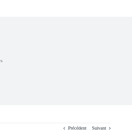
rs
Précédent
Suivant