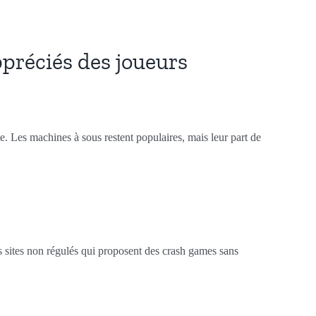
appréciés des joueurs
te. Les machines à sous restent populaires, mais leur part de
s sites non régulés qui proposent des crash games sans