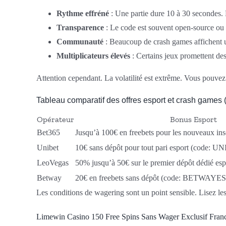
Rythme effréné
: Une partie dure 10 à 30 secondes. P
Transparence
: Le code est souvent open-source ou v
Communauté
: Beaucoup de crash games affichent u
Multiplicateurs élevés
: Certains jeux promettent de
Attention cependant. La volatilité est extrême. Vous pouvez 
Tableau comparatif des offres esport et crash games 
Opérateur
Bonus Esport
Bet365
Jusqu’à 100€ en freebets pour les nouveaux i
Unibet
10€ sans dépôt pour tout pari esport (code: 
LeoVegas
50% jusqu’à 50€ sur le premier dépôt dédié esp
Betway
20€ en freebets sans dépôt (code: BETWAYES
Les conditions de wagering sont un point sensible. Lisez les
Limewin Casino 150 Free Spins Sans Wager Exclusif Fran