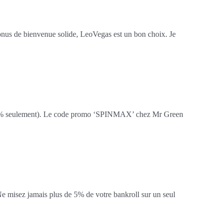
bonus de bienvenue solide, LeoVegas est un bon choix. Je
x: 10% seulement). Le code promo ‘SPINMAX’ chez Mr Green
Ne misez jamais plus de 5% de votre bankroll sur un seul