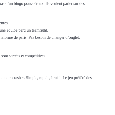
pas d’un bingo poussiéreux. Ils veulent parier sur des
eures.
 une équipe perd un teamfight.
ateforme de paris. Pas besoin de changer d’onglet.
 sont serrées et compétitives.
e ne « crash ». Simple, rapide, brutal. Le jeu préféré des