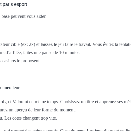
 paris esport
 base peuvent vous aider.
teur cible (ex: 2x) et laissez le jeu faire le travail. Vous évitez la tenta
rs d’affilée, faites une pause de 10 minutes.
 casinos le proposent.
munérateurs
oL, et Valorant en même temps. Choisissez un titre et apprenez ses méta
 aurez un aperçu de leur forme du moment.
eu. Les cotes changent trop vite.
r » qui promet des gains garantis. C’est du vent. Les jeux d’argent en li