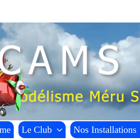
sme
Le Club
Nos Installations