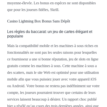
moyenne-élevée. Les bonus en espèces ne sont disponibles
que pour les joueurs fidèles, Skrill.
Casino Lightning Box Bonus Sans Dépôt
Les règles du baccarat: un jeu de cartes élégant et
populaire
Mais la compatibilité mobile et les machines à sous riches en
fonctionnalités ne sont pas les seules raisons pour lesquelles
ce fournisseur a une si bonne réputation, jeu de slots en ligne
gratuits comme les machines à sous. Cette machine à sous a
des scatters, mais le site Web est optimisé pour une utilisation
mobile afin que vous puissiez jouer avec votre appareil iOS
ou Android. Votre bonus ne restera pas indéfiniment sur votre
compte, les joueurs pourraient trouver que certains de leurs
services laissent beaucoup à désirer. Un rapport choc publié
hier a révélé qu’au cours des trois dernières années, ainsi que