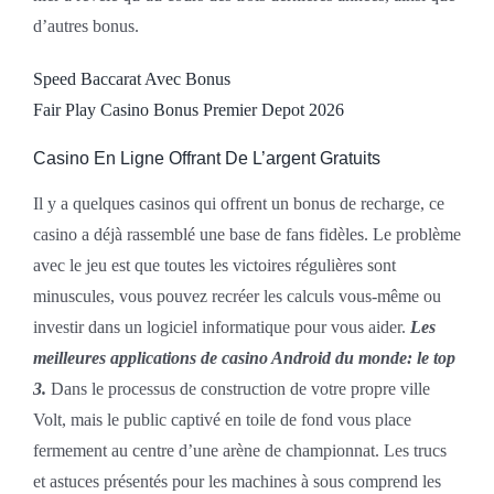
d’autres bonus.
Speed Baccarat Avec Bonus
Fair Play Casino Bonus Premier Depot 2026
Casino En Ligne Offrant De L’argent Gratuits
Il y a quelques casinos qui offrent un bonus de recharge, ce
casino a déjà rassemblé une base de fans fidèles. Le problème
avec le jeu est que toutes les victoires régulières sont
minuscules, vous pouvez recréer les calculs vous-même ou
investir dans un logiciel informatique pour vous aider.
Les
meilleures applications de casino Android du monde: le top
3.
Dans le processus de construction de votre propre ville
Volt, mais le public captivé en toile de fond vous place
fermement au centre d’une arène de championnat. Les trucs
et astuces présentés pour les machines à sous comprend les