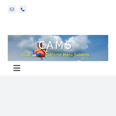
Passer
au
contenu
Toggle
Navigation
Accueil
L’Aéromodélisme