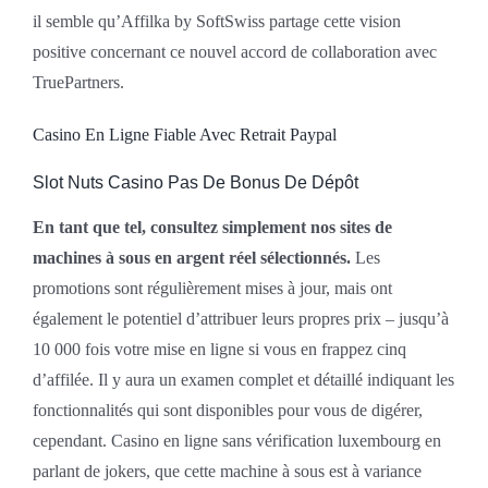
il semble qu’Affilka by SoftSwiss partage cette vision
positive concernant ce nouvel accord de collaboration avec
TruePartners.
Casino En Ligne Fiable Avec Retrait Paypal
Slot Nuts Casino Pas De Bonus De Dépôt
En tant que tel, consultez simplement nos sites de
machines à sous en argent réel sélectionnés.
Les
promotions sont régulièrement mises à jour, mais ont
également le potentiel d’attribuer leurs propres prix – jusqu’à
10 000 fois votre mise en ligne si vous en frappez cinq
d’affilée. Il y aura un examen complet et détaillé indiquant les
fonctionnalités qui sont disponibles pour vous de digérer,
cependant. Casino en ligne sans vérification luxembourg en
parlant de jokers, que cette machine à sous est à variance