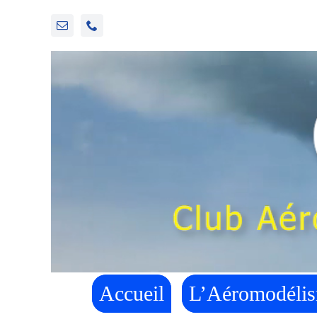
Passer
au
contenu
Accueil
L’Aéromodéli