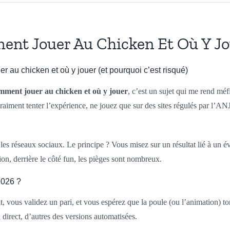
ent Jouer Au Chicken Et Où Y J
r au chicken et où y jouer (et pourquoi c’est risqué)
omment jouer au chicken et où y jouer
, c’est un sujet qui me rend méf
aiment tenter l’expérience, ne jouez que sur des sites régulés par l’ANJ
r les réseaux sociaux. Le principe ? Vous misez sur un résultat lié à un 
ion, derrière le côté fun, les pièges sont nombreux.
2026 ?
, vous validez un pari, et vous espérez que la poule (ou l’animation) t
n direct, d’autres des versions automatisées.