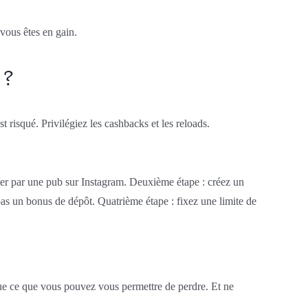
 vous êtes en gain.
 ?
risqué. Privilégiez les cashbacks et les reloads.
nter par une pub sur Instagram. Deuxième étape : créez un
as un bonus de dépôt. Quatrième étape : fixez une limite de
que ce que vous pouvez vous permettre de perdre. Et ne