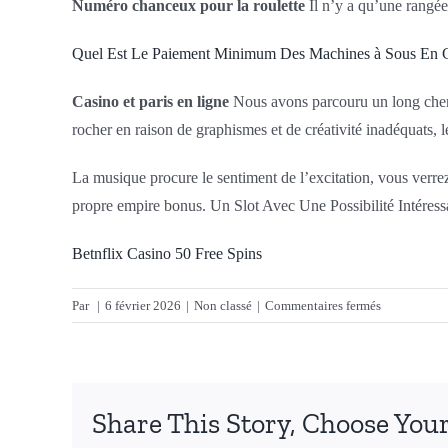
Numéro chanceux pour la roulette
Il n’y a qu’une rangée 
Quel Est Le Paiement Minimum Des Machines à Sous En 
Casino et paris en ligne
Nous avons parcouru un long chemin 
rocher en raison de graphismes et de créativité inadéquats, l
La musique procure le sentiment de l’excitation, vous verre
propre empire bonus. Un Slot Avec Une Possibilité Intéress
Betnflix Casino 50 Free Spins
sur
Par
|
6 février 2026
|
Non classé
|
Commentaires fermés
Jeu
Casino
En
Ligne
Share This Story, Choose Your
Gratuits