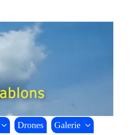
Drones
Galerie