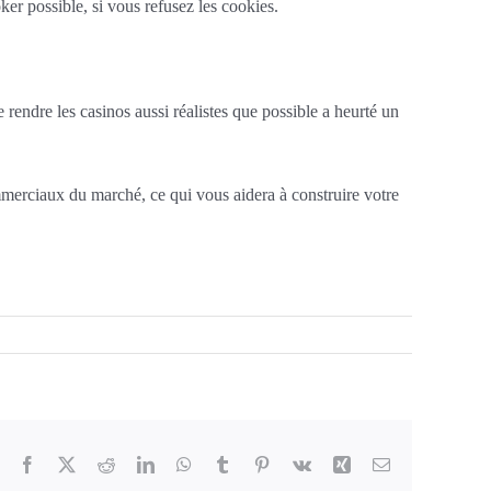
ker possible, si vous refusez les cookies.
rendre les casinos aussi réalistes que possible a heurté un
mmerciaux du marché, ce qui vous aidera à construire votre
Facebook
X
Reddit
LinkedIn
WhatsApp
Tumblr
Pinterest
Vk
Xing
Email