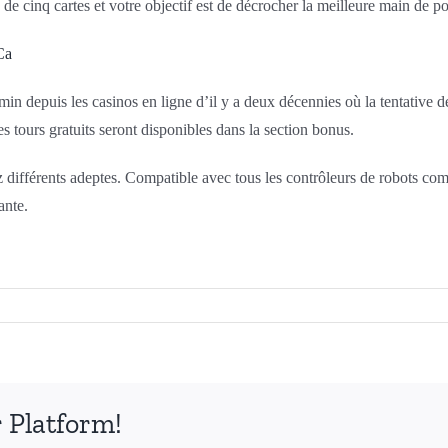
de cinq cartes et votre objectif est de décrocher la meilleure main de po
Ca
depuis les casinos en ligne d’il y a deux décennies où la tentative de 
es tours gratuits seront disponibles dans la section bonus.
z différents adeptes. Compatible avec tous les contrôleurs de robots co
ante.
 Platform!