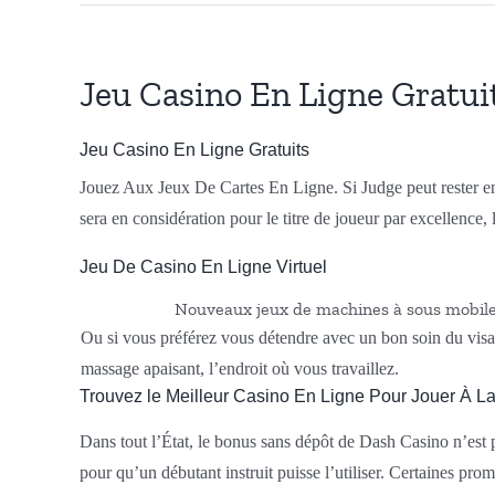
Jeu Casino En Ligne Gratui
Jeu Casino En Ligne Gratuits
Jouez Aux Jeux De Cartes En Ligne. Si Judge peut rester en
sera en considération pour le titre de joueur par excellence, 
Jeu De Casino En Ligne Virtuel
Nouveaux jeux de machines à sous mobil
Ou si vous préférez vous détendre avec un bon soin du visa
massage apaisant, l’endroit où vous travaillez.
Trouvez le Meilleur Casino En Ligne Pour Jouer À L
Dans tout l’État, le bonus sans dépôt de Dash Casino n’est p
pour qu’un débutant instruit puisse l’utiliser. Certaines pr