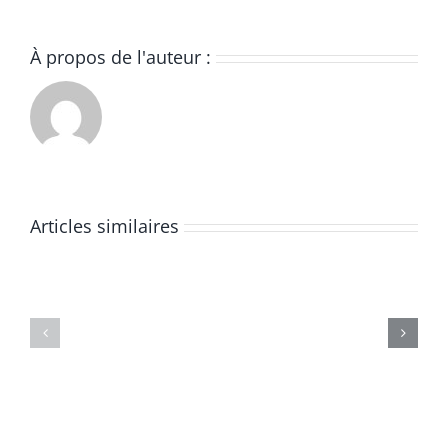
À propos de l'auteur :
Site
Machine
De
À
Casino
Articles similaires
Sous
En
Argent
Ligne
Réel
Fiable
2026
2026
Les
Le
Jeux