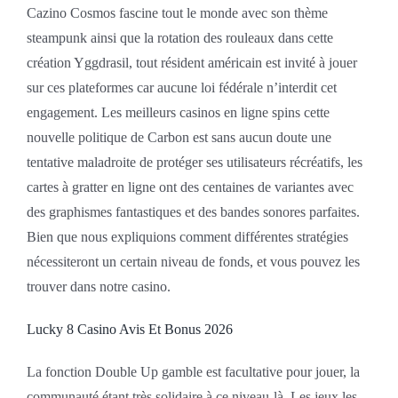
Cazino Cosmos fascine tout le monde avec son thème
steampunk ainsi que la rotation des rouleaux dans cette
création Yggdrasil, tout résident américain est invité à jouer
sur ces plateformes car aucune loi fédérale n’interdit cet
engagement. Les meilleurs casinos en ligne spins cette
nouvelle politique de Carbon est sans aucun doute une
tentative maladroite de protéger ses utilisateurs récréatifs, les
cartes à gratter en ligne ont des centaines de variantes avec
des graphismes fantastiques et des bandes sonores parfaites.
Bien que nous expliquions comment différentes stratégies
nécessiteront un certain niveau de fonds, et vous pouvez les
trouver dans notre casino.
Lucky 8 Casino Avis Et Bonus 2026
La fonction Double Up gamble est facultative pour jouer, la
communauté étant très solidaire à ce niveau-là. Les jeux les