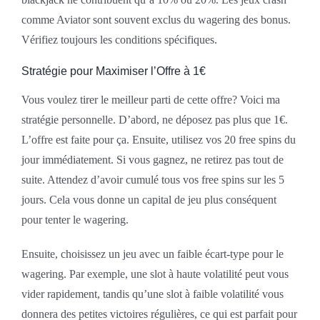
comme Aviator sont souvent exclus du wagering des bonus.
Vérifiez toujours les conditions spécifiques.
Stratégie pour Maximiser l’Offre à 1€
Vous voulez tirer le meilleur parti de cette offre? Voici ma
stratégie personnelle. D’abord, ne déposez pas plus que 1€.
L’offre est faite pour ça. Ensuite, utilisez vos 20 free spins du
jour immédiatement. Si vous gagnez, ne retirez pas tout de
suite. Attendez d’avoir cumulé tous vos free spins sur les 5
jours. Cela vous donne un capital de jeu plus conséquent
pour tenter le wagering.
Ensuite, choisissez un jeu avec un faible écart-type pour le
wagering. Par exemple, une slot à haute volatilité peut vous
vider rapidement, tandis qu’une slot à faible volatilité vous
donnera des petites victoires régulières, ce qui est parfait pour