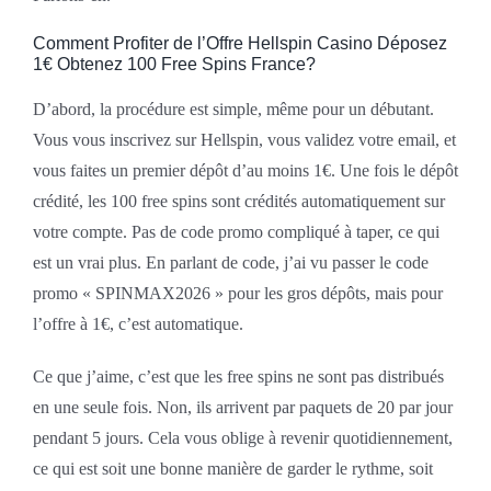
Comment Profiter de l’Offre Hellspin Casino Déposez
1€ Obtenez 100 Free Spins France?
D’abord, la procédure est simple, même pour un débutant.
Vous vous inscrivez sur Hellspin, vous validez votre email, et
vous faites un premier dépôt d’au moins 1€. Une fois le dépôt
crédité, les 100 free spins sont crédités automatiquement sur
votre compte. Pas de code promo compliqué à taper, ce qui
est un vrai plus. En parlant de code, j’ai vu passer le code
promo « SPINMAX2026 » pour les gros dépôts, mais pour
l’offre à 1€, c’est automatique.
Ce que j’aime, c’est que les free spins ne sont pas distribués
en une seule fois. Non, ils arrivent par paquets de 20 par jour
pendant 5 jours. Cela vous oblige à revenir quotidiennement,
ce qui est soit une bonne manière de garder le rythme, soit