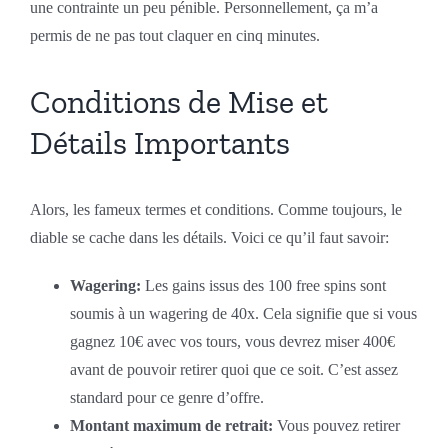
une contrainte un peu pénible. Personnellement, ça m’a
permis de ne pas tout claquer en cinq minutes.
Conditions de Mise et
Détails Importants
Alors, les fameux termes et conditions. Comme toujours, le
diable se cache dans les détails. Voici ce qu’il faut savoir:
Wagering:
Les gains issus des 100 free spins sont
soumis à un wagering de 40x. Cela signifie que si vous
gagnez 10€ avec vos tours, vous devrez miser 400€
avant de pouvoir retirer quoi que ce soit. C’est assez
standard pour ce genre d’offre.
Montant maximum de retrait:
Vous pouvez retirer