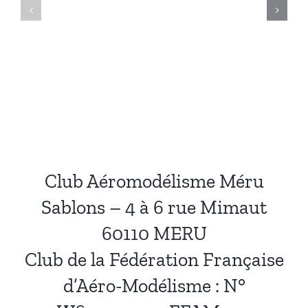
Fiable
2026
2026
Les
Le
Jeux
Classement
Qui
Des
Rapporte
Plateformes
Vraiment
Sûres
Club Aéromodélisme Méru
Sablons – 4 à 6 rue Mimaut
60110 MERU
Club de la Fédération Française
d’Aéro-Modélisme : N°