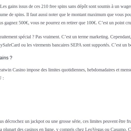
s. Les gains issus de ces 210 free spins sans dépôt sont soumis à un wa
e de spins. Il faut aussi noter que le montant maximum que vous pouve
ous gagnez 500€, vous ne pourrez en retirer que 100€. C’est un point cr
raitement spécial ? Pas vraiment. C’est un terme marketing. Cependant, l
ySafeCard ou les virements bancaires SEPA sont supportés. C’est un b
Gains ?
 Greatwin Casino impose des limites quotidiennes, hebdomadaires et mensu
U :
 décrochez un jackpot ou une grosse série, ces limites peuvent être frus
a plupart des casinos en ligne, y compris chez LeoVegas ou Casumo. Ce 