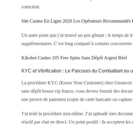
conscient.
Site Casino En Ligne 2026 Les Opérateurs Recommandés E
Un autre point que j’ai trouvé un peu gênant : le temps de tr
supplémentaires. C’est long comparé à certains concurrents 
Kikobet Casino 105 Free Spins Sans Dépôt Argent Réel
KYC et Vérification : Le Parcours du Combattant ou 
La procédure KYC (Know Your Customer) chez Greatwin Casin
sans dépôt bonus vip france, vous devrez fournir des documen
une preuve de paiement (copie de carte bancaire ou capture 
J’ai testé la procédure moi-même. J’ai uploadé mes documents
réactif par chat en direct. Un point positif : ils acceptent l