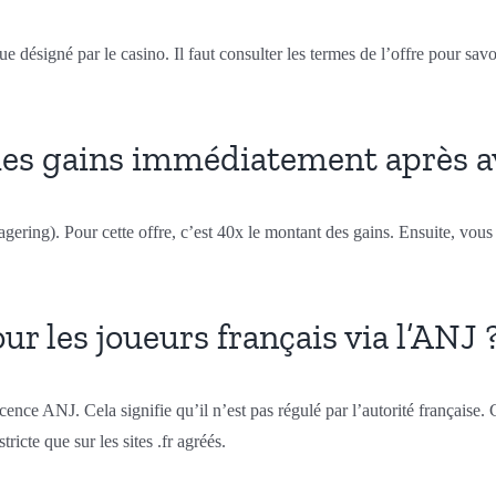
désigné par le casino. Il faut consulter les termes de l’offre pour savoir
mes gains immédiatement après avoi
ering). Pour cette offre, c’est 40x le montant des gains. Ensuite, vous
our les joueurs français via l’ANJ 
nce ANJ. Cela signifie qu’il n’est pas régulé par l’autorité française. 
icte que sur les sites .fr agréés.