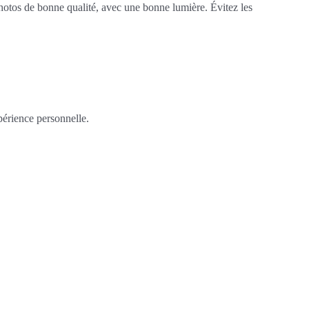
 photos de bonne qualité, avec une bonne lumière. Évitez les
xpérience personnelle.