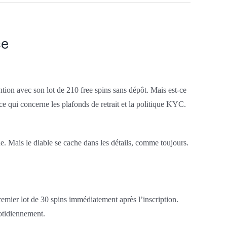
ce
ntion avec son lot de 210 free spins sans dépôt. Mais est-ce
 ce qui concerne les plafonds de retrait et la politique KYC.
ue. Mais le diable se cache dans les détails, comme toujours.
emier lot de 30 spins immédiatement après l’inscription.
uotidiennement.