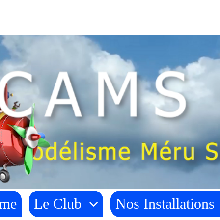
sme
Le Club
Nos Installations