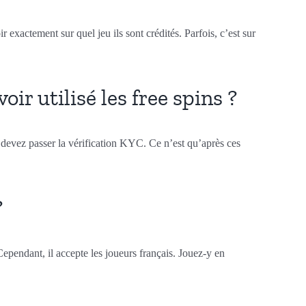
 exactement sur quel jeu ils sont crédités. Parfois, c’est sur
r utilisé les free spins ?
 devez passer la vérification KYC. Ce n’est qu’après ces
?
Cependant, il accepte les joueurs français. Jouez-y en