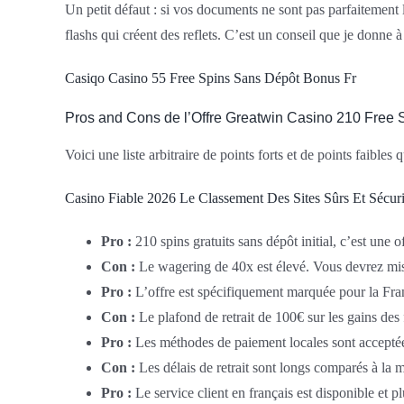
Un petit défaut : si vos documents ne sont pas parfaitement 
flashs qui créent des reflets. C’est un conseil que je donne à
Casiqo Casino 55 Free Spins Sans Dépôt Bonus Fr
Pros and Cons de l’Offre Greatwin Casino 210 Free 
Voici une liste arbitraire de points forts et de points faibles
Casino Fiable 2026 Le Classement Des Sites Sûrs Et Sécur
Pro :
210 spins gratuits sans dépôt initial, c’est une 
Con :
Le wagering de 40x est élevé. Vous devrez miser
Pro :
L’offre est spécifiquement marquée pour la Franc
Con :
Le plafond de retrait de 100€ sur les gains des fr
Pro :
Les méthodes de paiement locales sont acceptées
Con :
Les délais de retrait sont longs comparés à la
Pro :
Le service client en français est disponible et pl