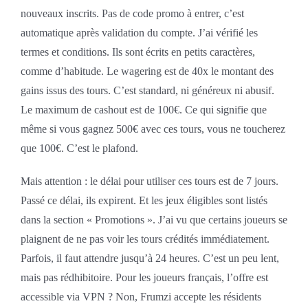
nouveaux inscrits. Pas de code promo à entrer, c’est
automatique après validation du compte. J’ai vérifié les
termes et conditions. Ils sont écrits en petits caractères,
comme d’habitude. Le wagering est de 40x le montant des
gains issus des tours. C’est standard, ni généreux ni abusif.
Le maximum de cashout est de 100€. Ce qui signifie que
même si vous gagnez 500€ avec ces tours, vous ne toucherez
que 100€. C’est le plafond.
Mais attention : le délai pour utiliser ces tours est de 7 jours.
Passé ce délai, ils expirent. Et les jeux éligibles sont listés
dans la section « Promotions ». J’ai vu que certains joueurs se
plaignent de ne pas voir les tours crédités immédiatement.
Parfois, il faut attendre jusqu’à 24 heures. C’est un peu lent,
mais pas rédhibitoire. Pour les joueurs français, l’offre est
accessible via VPN ? Non, Frumzi accepte les résidents