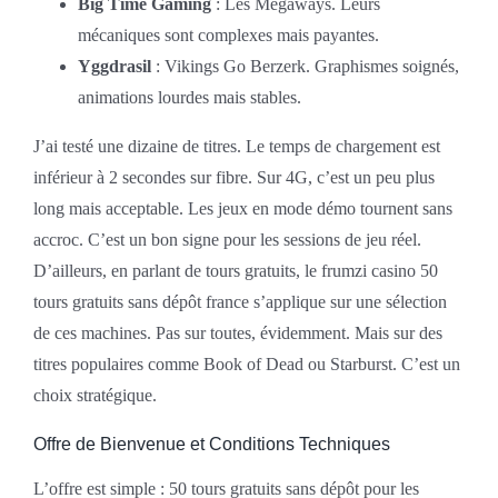
Big Time Gaming
: Les Megaways. Leurs
mécaniques sont complexes mais payantes.
Yggdrasil
: Vikings Go Berzerk. Graphismes soignés,
animations lourdes mais stables.
J’ai testé une dizaine de titres. Le temps de chargement est
inférieur à 2 secondes sur fibre. Sur 4G, c’est un peu plus
long mais acceptable. Les jeux en mode démo tournent sans
accroc. C’est un bon signe pour les sessions de jeu réel.
D’ailleurs, en parlant de tours gratuits, le frumzi casino 50
tours gratuits sans dépôt france s’applique sur une sélection
de ces machines. Pas sur toutes, évidemment. Mais sur des
titres populaires comme Book of Dead ou Starburst. C’est un
choix stratégique.
Offre de Bienvenue et Conditions Techniques
L’offre est simple : 50 tours gratuits sans dépôt pour les