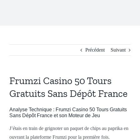
Le Club
Nos Installations
Drones
Précédent
Suivant
Galerie
Frumzi Casino 50 Tours
Contact
Gratuits Sans Dépôt France
Analyse Technique : Frumzi Casino 50 Tours Gratuits
Sans Dépôt France et son Moteur de Jeu
J’étais en train de grignoter un paquet de chips au paprika en
ouvrant la plateforme Frumzi pour la première fois.