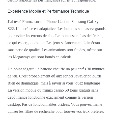
casino respecte les lois françaises sur le jeu responsable.
Expérience Mobile et Performance Technique
J’ai testé Frumzi sur un iPhone 14 et un Samsung Galaxy
S22. L’interface est adaptative. Les boutons sont assez grands
pour éviter les erreurs de clic. Le menu est en bas de l’écran,
ce qui est ergonomique. Les jeux se lancent en plein écran
sans perte de qualité. Les animations sont fluides, même sur
les Megaways qui sont lourds en calculs.
Un point négatif : la batterie chauffe un peu après 30 minutes
de jeu. C’est probablement dû aux scripts JavaScript lourds.
Rien de dramatique, mais à savoir si vous jouez longtemps.
La version mobile du frumzi casino 50 tours gratuits sans
dépôt france fonctionne exactement comme la version
desktop. Pas de fonctionnalités bridées. Vous pouvez même
utiliser les filtres de recherche pour trouver vos jeux préférés.