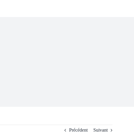
Précédent
Suivant