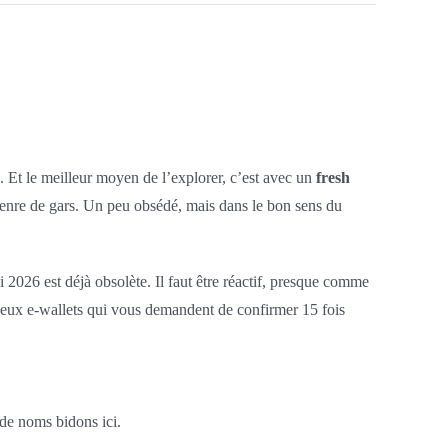
. Et le meilleur moyen de l’explorer, c’est avec un
fresh
 genre de gars. Un peu obsédé, mais dans le bon sens du
 2026 est déjà obsolète. Il faut être réactif, presque comme
vieux e-wallets qui vous demandent de confirmer 15 fois
 de noms bidons ici.