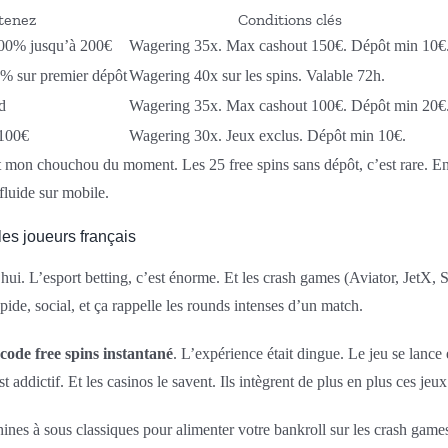
tenez
Conditions clés
100% jusqu’à 200€
Wagering 35x. Max cashout 150€. Dépôt min 10€
0% sur premier dépôt
Wagering 40x sur les spins. Valable 72h.
d
Wagering 35x. Max cashout 100€. Dépôt min 20€
 100€
Wagering 30x. Jeux exclus. Dépôt min 10€.
on chouchou du moment. Les 25 free spins sans dépôt, c’est rare. En gén
 fluide sur mobile.
les joueurs français
ui. L’esport betting, c’est énorme. Et les crash games (Aviator, JetX, 
de, social, et ça rappelle les rounds intenses d’un match.
code free spins instantané
. L’expérience était dingue. Le jeu se lanc
 addictif. Et les casinos le savent. Ils intègrent de plus en plus ces jeu
hines à sous classiques pour alimenter votre bankroll sur les crash game