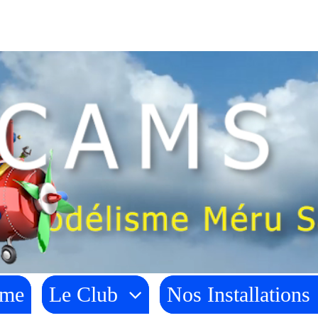
sme
Le Club
Nos Installations