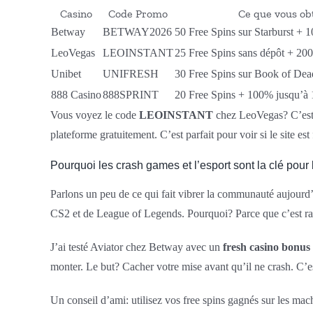
Casino
Code Promo
Ce que vous ob
Betway
BETWAY2026
50 Free Spins sur Starburst + 
LeoVegas
LEOINSTANT
25 Free Spins sans dépôt + 20
Unibet
UNIFRESH
30 Free Spins sur Book of Dea
888 Casino
888SPRINT
20 Free Spins + 100% jusqu’à
Vous voyez le code
LEOINSTANT
chez LeoVegas? C’est m
plateforme gratuitement. C’est parfait pour voir si le site est
Pourquoi les crash games et l’esport sont la clé pour 
Parlons un peu de ce qui fait vibrer la communauté aujourd’h
CS2 et de League of Legends. Pourquoi? Parce que c’est rapi
J’ai testé Aviator chez Betway avec un
fresh casino bonus 
monter. Le but? Cacher votre mise avant qu’il ne crash. C’est
Un conseil d’ami: utilisez vos free spins gagnés sur les mac