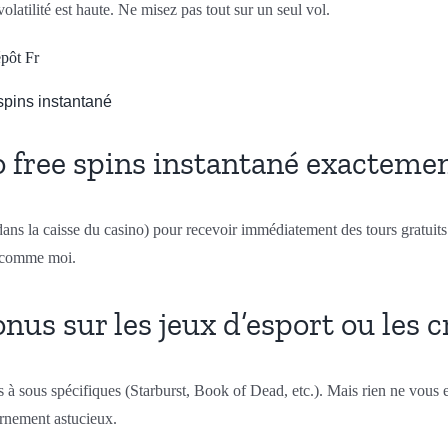
olatilité est haute. Ne misez pas tout sur un seul vol.
pôt Fr
spins instantané
 free spins instantané exacteme
ans la caisse du casino) pour recevoir immédiatement des tours gratuits.
t comme moi.
bonus sur les jeux d’esport ou les
 à sous spécifiques (Starburst, Book of Dead, etc.). Mais rien ne vous 
urnement astucieux.