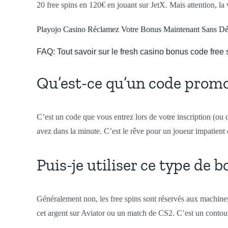
20 free spins en 120€ en jouant sur JetX. Mais attention, la v
Playojo Casino Réclamez Votre Bonus Maintenant Sans Dé
FAQ: Tout savoir sur le fresh casino bonus code free 
Qu’est-ce qu’un code promo
C’est un code que vous entrez lors de votre inscription (ou d
avez dans la minute. C’est le rêve pour un joueur impatien
Puis-je utiliser ce type de 
Généralement non, les free spins sont réservés aux machines
cet argent sur Aviator ou un match de CS2. C’est un conto