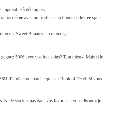
e impossible à débloquer.
te rame, même avec un fresh casino bonus code free spins
eux comme « Sweet Bonanza » comme ça.
us gagnez 500€ avec vos free spins? Tant mieux. Mais si le
ESH
d’Unibet ne marche que sur Book of Dead. Si vous
s. Ne le stockez pas dans vos favoris en vous disant « je