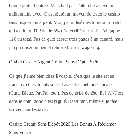
bonne porte d’entrée. Mais faut pas s’attendre à devenir
millionnaire avec. C’est plutôt un moyen de tester le casino
sans risquer ton argent. Moi, j’ai utilisé mes tours sur un slot
qui avait un RTP de 96.5% (j’ai vérifié vite fait). J’ai gagné
12€ au total. Pas de quoi casser trois pattes à un canard, mais
j’ai pu miser un peu et retirer 8€ après wagering.
Olybet Casino Argent Gratuit Sans Dépôt 2026
Ce que j’aime bien chez Evospin, c’est que le site est en
français, et les dépôts se font avec des méthodes locales
(Carte Bleue, PayPal, etc.). Pas de prise de tête. Et l’ANJ est
dans le coin, donc c’est régulé. Rassurant, même si je râle
souvent sur les taxes.
Casino Gratuit Sans Dépôt 2026 Les Bonus À Réclamer
Sans Verser