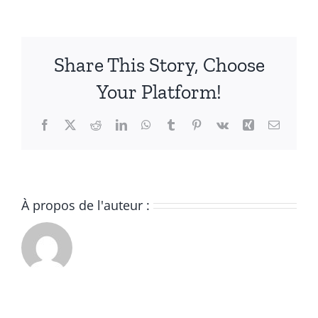
Casino
85
Free
Share This Story, Choose
Spins
Sans
Your Platform!
Dépôt
À
Facebook
X
Reddit
LinkedIn
WhatsApp
Tumblr
Pinterest
Vk
Xing
Email
L’Inscription
Fr
À propos de l'auteur :
Site
Machine
De
À