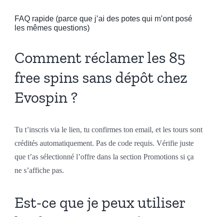
FAQ rapide (parce que j’ai des potes qui m’ont posé
les mêmes questions)
Comment réclamer les 85
free spins sans dépôt chez
Evospin ?
Tu t’inscris via le lien, tu confirmes ton email, et les tours sont
crédités automatiquement. Pas de code requis. Vérifie juste
que t’as sélectionné l’offre dans la section Promotions si ça
ne s’affiche pas.
Est-ce que je peux utiliser