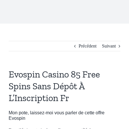
Le Club
Nos Installations
Drones
Précédent
Suivant
Galerie
Evospin Casino 85 Free
Contact
Spins Sans Dépôt À
L’Inscription Fr
Mon pote, laissez-moi vous parler de cette offre
Evospin