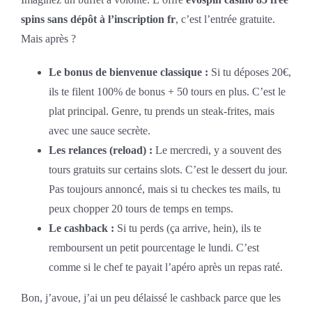
spins sans dépôt à l’inscription fr
, c’est l’entrée gratuite.
Mais après ?
Le bonus de bienvenue classique :
Si tu déposes 20€,
ils te filent 100% de bonus + 50 tours en plus. C’est le
plat principal. Genre, tu prends un steak-frites, mais
avec une sauce secrète.
Les relances (reload) :
Le mercredi, y a souvent des
tours gratuits sur certains slots. C’est le dessert du jour.
Pas toujours annoncé, mais si tu checkes tes mails, tu
peux chopper 20 tours de temps en temps.
Le cashback :
Si tu perds (ça arrive, hein), ils te
remboursent un petit pourcentage le lundi. C’est
comme si le chef te payait l’apéro après un repas raté.
Bon, j’avoue, j’ai un peu délaissé le cashback parce que les