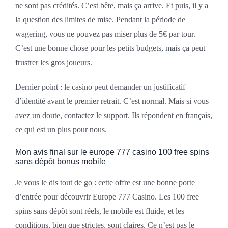
ne sont pas crédités. C’est bête, mais ça arrive. Et puis, il y a
la question des limites de mise. Pendant la période de
wagering, vous ne pouvez pas miser plus de 5€ par tour.
C’est une bonne chose pour les petits budgets, mais ça peut
frustrer les gros joueurs.
Dernier point : le casino peut demander un justificatif
d’identité avant le premier retrait. C’est normal. Mais si vous
avez un doute, contactez le support. Ils répondent en français,
ce qui est un plus pour nous.
Mon avis final sur le europe 777 casino 100 free spins
sans dépôt bonus mobile
Je vous le dis tout de go : cette offre est une bonne porte
d’entrée pour découvrir Europe 777 Casino. Les 100 free
spins sans dépôt sont réels, le mobile est fluide, et les
conditions, bien que strictes, sont claires. Ce n’est pas le