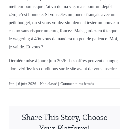
meilleur bonus que j’ai vu de ma vie, mais pour un dépôt
zéro, c’est honnête. Si vous êtes un joueur français avec un
petit budget, ou si vous voulez simplement tester un nouveau
casino sans risquer un euro, foncez. Mais gardez en tête que
le wagering à 40x vous demandera un peu de patience. Moi,
je valide. Et vous ?
Dernière mise à jour : juin 2026. Les offres peuvent changer,
alors vérifiez les conditions sur le site avant de vous inscrire.
sur
Par
|
6 juin 2026
|
Non classé
|
Commentaires fermés
Europe
777
Casino
100
Share This Story, Choose
Free
Spins
Your Platform!