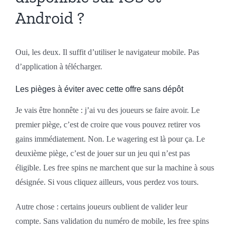
Android ?
Oui, les deux. Il suffit d’utiliser le navigateur mobile. Pas
d’application à télécharger.
Les pièges à éviter avec cette offre sans dépôt
Je vais être honnête : j’ai vu des joueurs se faire avoir. Le
premier piège, c’est de croire que vous pouvez retirer vos
gains immédiatement. Non. Le wagering est là pour ça. Le
deuxième piège, c’est de jouer sur un jeu qui n’est pas
éligible. Les free spins ne marchent que sur la machine à sous
désignée. Si vous cliquez ailleurs, vous perdez vos tours.
Autre chose : certains joueurs oublient de valider leur
compte. Sans validation du numéro de mobile, les free spins