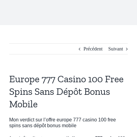
Le Club
Nos Installations
Drones
Précédent
Suivant
Galerie
Europe 777 Casino 100 Free
Contact
Spins Sans Dépôt Bonus
Mobile
Mon verdict sur l’offre europe 777 casino 100 free
spins sans dépôt bonus mobile