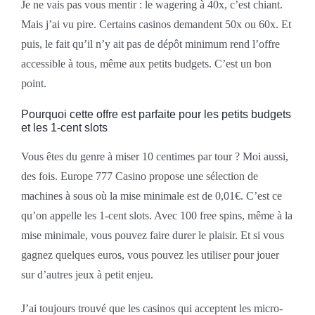
Je ne vais pas vous mentir : le wagering à 40x, c’est chiant.
Mais j’ai vu pire. Certains casinos demandent 50x ou 60x. Et
puis, le fait qu’il n’y ait pas de dépôt minimum rend l’offre
accessible à tous, même aux petits budgets. C’est un bon
point.
Pourquoi cette offre est parfaite pour les petits budgets
et les 1-cent slots
Vous êtes du genre à miser 10 centimes par tour ? Moi aussi,
des fois. Europe 777 Casino propose une sélection de
machines à sous où la mise minimale est de 0,01€. C’est ce
qu’on appelle les 1-cent slots. Avec 100 free spins, même à la
mise minimale, vous pouvez faire durer le plaisir. Et si vous
gagnez quelques euros, vous pouvez les utiliser pour jouer
sur d’autres jeux à petit enjeu.
J’ai toujours trouvé que les casinos qui acceptent les micro-